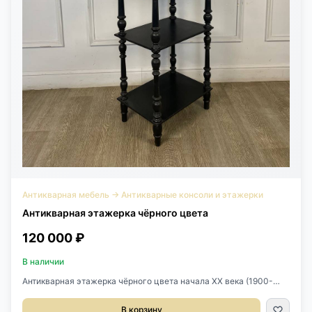
Антикварная мебель
→
Антикварные консоли и этажерки
Антикварная этажерка чёрного цвета
120 000 ₽
В наличии
Антикварная этажерка чёрного цвета начала XX века (1900-
1930), Франция.Выполнена из массива дерева.Имеет 4
яруса.Размер 44х31х122h см.
В корзину