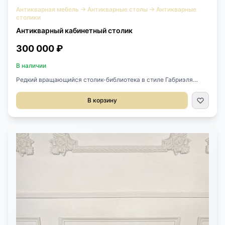
Антикварная мебель
→
Антикварные столы
→
Антикварные
столики
Антикварный кабинетный столик
300 000 ₽
В наличии
Редкий вращающийся столик-библиотека в стиле Габриэля
Виардо. Выполнен из массива красного дерева.Размер
50х50х87h см.Габриэль Виардо (1830–1906) — французский
В корзину
краснодеревщик, работавший в модном во второй половине ХIХ
века китайско-японском стиле. Основал собственную
мастерскую и мебельный магазин в Париже под названием
«Виардо братья и Ко». В 1867 году на Всемирной выставке
удостоен четырех медалей. В 1885 году после участия в
Антверпенской выставке стал рыцарем Почетного легиона.
Дважды удостоен Золотой медали на Всемирной выставке в
Париже в 1889 и 1900 году. Габриэль Виардо считается главным
законодателем мебельной моды на китайско-японский стиль, в
котором экзотические мотивы и орнаменты соединились с
европейским пониманием комфорта.