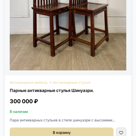
Антикварная мебель
→
Антикварные стулья
Парные антикварные стулья Шинуазри.
300 000 ₽
В наличии
Пара антикварных стульев в стиле шинуазри с высокими
спинками, XIX век, Китай.Выполнены из массива красного
дерева.Размер 50х38х106h см.Высота сиденья 55 см.Цена за
В корзину
пару.