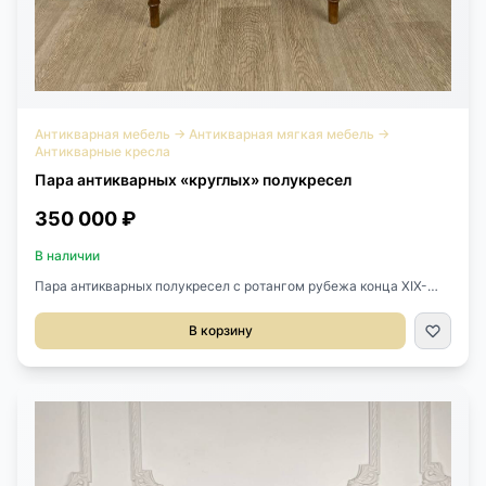
Антикварная мебель
→
Антикварная мягкая мебель
→
Антикварные кресла
Пара антикварных «круглых» полукресел
350 000 ₽
В наличии
Пара антикварных полукресел с ротангом рубежа конца XIX-
начала XX века, Франция.Выполнены из массива ореха и
натурального ротанга.Красивая балюстрада украшает спинку
В корзину
кресел.Размер 52х48х72h см.Высота сиденья от пола 44 см.