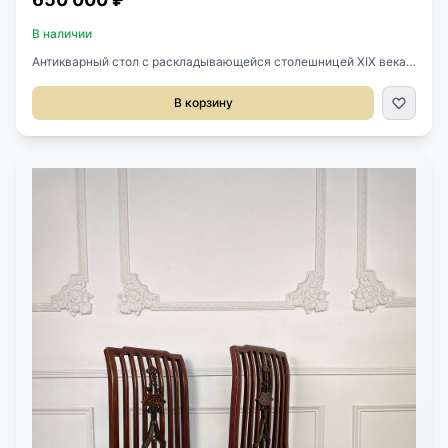
В наличии
Антикварный стол с раскладывающейся столешницей XIX века,
Франция.Один выдвигающийся ящик.Маркетри, бронза.Богатая
инкрустация ценными породами дерева, оригинальная
В корзину
бронзовая фурнитура.С двух сторон поднимается
столешница.Размер 75/108х52х75h см.