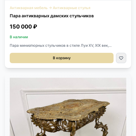
Антикварная мебель
→
Антикварные стулья
Пара антикварных дамских стульчиков
150 000 ₽
В наличии
Пара миниатюрных стульчиков в стиле Луи XV, XIX век,
Франция.Выполнены из массива ореха.Велюр бордового цвета
в отличном состоянии.Стоит клеймо мастерской на обивке.
В корзину
Размер 43х43х87h см.Высота сиденья от пола 45 см.