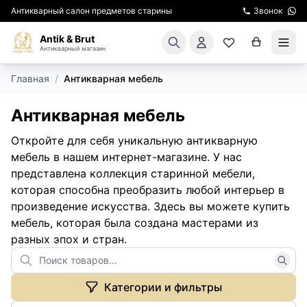
Антикварный салон предметов старины
Звонок
Antik & Brut
Антикварный магазин
Главная
/
Антикварная мебель
КАТАЛОГ
Антикварная мебель
АРЕНДА МЕБЕЛИ
Откройте для себя уникальную антикварную
ПОДАРКИ
мебель в нашем интернет-магазине. У нас
представлена коллекция старинной мебели,
КИНОСЪЕМКА
которая способна преобразить любой интерьер в
произведение искусства. Здесь вы можете купить
ЭКСКУРСИИ
мебель, которая была создана мастерами из
разных эпох и стран.
РЕСТАВРАЦИЯ
Категории и фильтры
КУРСЫ ПО РЕСТАВРАЦИИ