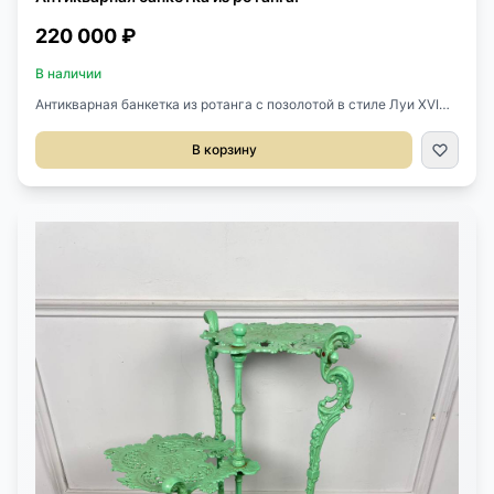
220 000 ₽
В наличии
Антикварная банкетка из ротанга с позолотой в стиле Луи XVI
конца XIX-начала XX века, Франция.Размер 65х40х69h
смВысота от Пола 44 см.
В корзину