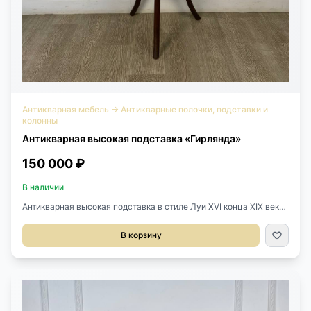
Антикварная мебель
→
Антикварные полочки, подставки и
колонны
Антикварная высокая подставка «Гирлянда»
150 000 ₽
В наличии
Антикварная высокая подставка в стиле Луи XVI конца XIX века,
Франция.Выполнена из массива ореха.Размер 45х45х117h
см.Диаметр столешницы 31 см.
В корзину