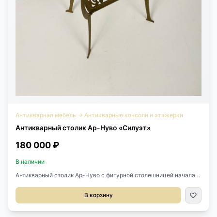
Антикварная мебель
→
Антикварные консоли и этажерки
Антикварный столик Ар-Нуво «Силуэт»
180 000 ₽
В наличии
Антикварный столик Ар-Нуво с фигурной столешницей начала
XX века (1900-1920), Франция.Выполнен из бронзы.Верхнюю
столешницу украшает силуэт девушки.Лёгкий, ажурный,
В корзину
изящный.Размер 39х30х73h см.