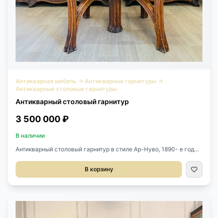
Антикварная мебель
→
Антикварные гарнитуры
→
Антикварные столовые гарнитуры
Антикварный столовый гарнитур
3 500 000 ₽
В наличии
Антикварный столовый гарнитур в стиле Ар-Нуво, 1890- е годы,
школа Нанси, Франция. Состоит из 4-х предметов: большой
буфет, поставец, раскладывающийся стол, зеркало. Массив
В корзину
ореха, бронзовая оригинальная фурнитура, натуральный
мрамор и стёкла с фацетом. Размер буфета: 200х49х213h см.
Размер стола: 110х118х74h см. В разложенном виде:
238х110х74h см. Размер поставца: 158х50х165h см. Зеркало:
115х10х166h см. Школа Нанси - объединение художников и
мастеров декоративно-прикладного искусства, работавших в