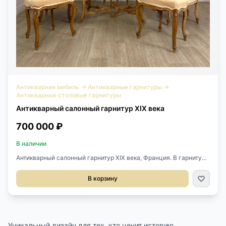
Антикварная мебель
→
Антикварные гарнитуры
→
Антикварные столовые гарнитуры
Антикварный салонный гарнитур XIX века
700 000 ₽
В наличии
Антикварный салонный гарнитур XIX века, Франция. В гарнитур
входит диван, два кресла, 4 стула и стол. Выполнен из массива
ореха, тончайшая резьба ручной работы. Стол 95х66х71 см.
В корзину
Диван 146х66х103 см. Кресла: 66х54х101h см.
Уникальный дизайн для тех, кто ценит историю.