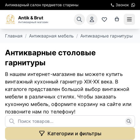
Антикварный салон предметов старины
Звонок
Antik & Brut
Антикварный магазин
Главная
/
Антикварная мебель
/
Антикварные гарнитуры
/
КАТАЛОГ
Антикварные столовые
АРЕНДА МЕБЕЛИ
гарнитуры
ПОДАРКИ
В нашем интернет-магазине вы можете купить
винтажный кухонный гарнитур XIX-XX века. В
КИНОСЪЕМКА
каталоге представлен большой выбор винтажной
мебели в различных стилях. Чтобы заказать
ЭКСКУРСИИ
кухонную мебель, оформите корзину на сайте или
позвоните нам по телефону!
РЕСТАВРАЦИЯ
КУРСЫ ПО РЕСТАВРАЦИИ
Категории и фильтры