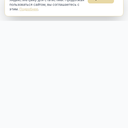
пользоваться сайтом, вы соглашаетесь с
этим.
Подробнее
.
Antik & Brut
Антикварный магазин
Наш антикварный магазин специализируется на продаже
антикварных предметов и фарфора, изделий
художественной культуры и предметов старины разных
эпох. Мы предлагаем профессиональную реставрацию,
аренду и бережную продажу редких вещей для интерьера
и коллекционирования.