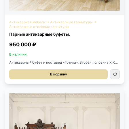
Антикварная мебель
→
Антикварные гарнитуры
→
Антикварные столовые гарнитуры
Парные антикварные буфеты.
950 000 ₽
В наличии
Антикварный буфет и поставец «Готика». Вторая половина XIX
века, Франция. Выполнены из массива ореха. Великолепная
резьба ручной работы с орнаментами, характерными для
В корзину
готического стиля. Поставец оснащен столешницей
натурального зеленого мрамора. Экспертное заключение
Министерства Культуры РФ. Размер буфета: 160х60х272h см.
Размер поставца: 128х55х210 см. Цена за пару.