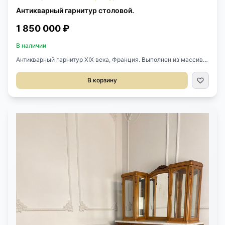
Антикварный гарнитур столовой.
1 850 000 ₽
В наличии
Антикварный гарнитур XIX века, Франция. Выполнен из массива
ореха. Богатая резьба ручной работы. Внутри сохранены
оригинальные полки. Оригинальная бронзовая фурнитура. Стол
В корзину
может раскладываться, но вставки не сохранились, можем
изготовить на заказ. Стол 148х125х73hсм. Раскладывается до
430см. Буфет 172х61х262h см. Поставец 130х50х192h см.