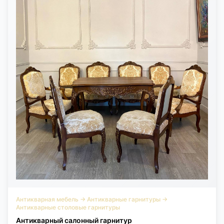
столице Лотарингии в 1890-1910-х годах и сформировавших
локальную стилистическую школу в рамках стиля Ар-Нуво.
Среди самых значимых фигур: Эмиль Галле, Луи Мажорель,
Виктор Пруве. Публикации: The Paris Salons 1895-1914 Volume III:
Furniture под ред. Alastair Duncan
Антикварная мебель
→
Антикварные гарнитуры
→
Антикварные столовые гарнитуры
Антикварный салонный гарнитур