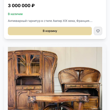
3 000 000 ₽
В наличии
Антикварный гарнитур в стиле Ампир XIX века, Франция.
Состоит из 11 предметов. Выполнен из красного дерева.
Оригинальная бронзовая фурнитура. Оригинальные зеркальные
В корзину
полотна. Оригинальная мраморная столешница. Стол диаметр
82 см, высота 83 см. Диван 142х64х98h см. Кресло 60х61х98h
см. Стул 43х51х93h см. Зеркало с консолью 88х46х241h см.
Зеркало с витринами 143х31х211h см.