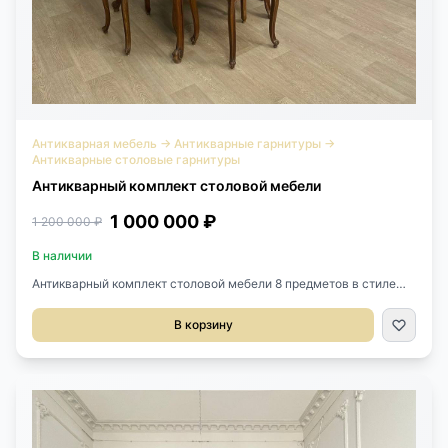
Антикварная мебель
→
Антикварные гарнитуры
→
Антикварные столовые гарнитуры
Антикварный комплект столовой мебели
1 000 000 ₽
1 200 000 ₽
В наличии
Антикварный комплект столовой мебели 8 предметов в стиле
Луи XV рубежа XIX-начала XX веков, Франция. Выполнен из
массива ореха. Оригинальные стекла с фигурным фацетом.
В корзину
Оригинальная бронзовая фурнитура. Овальный обеденный стол
может раскладываться, но оригинальные вставки не сохранены.
Буфет 150х55х255h см. Стол 142(+180)х108х76h см. Стулья 6 шт
49х49х93h см.