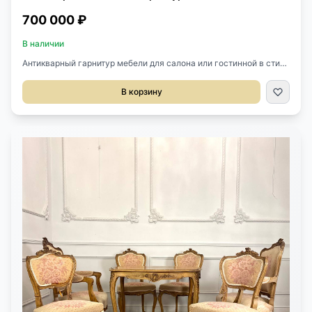
700 000 ₽
В наличии
Антикварный гарнитур мебели для салона или гостинной в стиле
Louis XV начала XX века, Франция. Всего 9 предметов: стол, 4
кресла и 4 стула. Выполнен из массива ореха, позолота.
В корзину
Великолепная ткань молочный велюр. Замечательное
состояние! Размер стола 121х75х76h см. Кресло 69х58х100h см.
Стул 53х50х97h см.