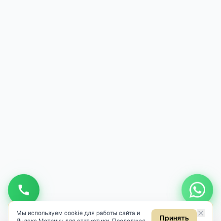
Будьте в курсе новинок
Узнавайте первыми о новом антиквариате
Подписаться
Даю
согласие на обработку персональных данных
в соответствии
с
Политикой
.
Даю
согласие на получение рекламных и информационных
рассылок
(ст. 18 ФЗ «О рекламе»).
Мы используем cookie для работы сайта и
Принять
Яндекс.Метрику для статистики. Продолжая