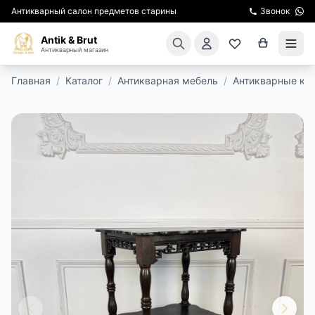
Антикварный салон предметов старины
Звонок
Antik & Brut
Антикварный магазин
Главная
/
Каталог
/
Антикварная мебель
/
Антикварные кон
КАТАЛОГ
АРЕНДА МЕБЕЛИ
ПОДАРКИ
КИНОСЪЕМКА
ЭКСКУРСИИ
РЕСТАВРАЦИЯ
КУРСЫ ПО РЕСТАВРАЦИИ