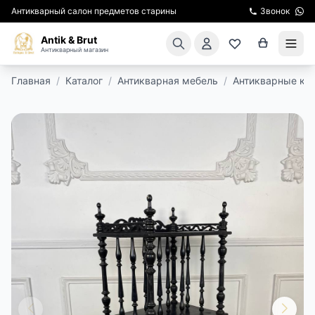
Антикварный салон предметов старины
Звонок
Antik & Brut
Антикварный магазин
Главная
/
Каталог
/
Антикварная мебель
/
Антикварные кон
КАТАЛОГ
АРЕНДА МЕБЕЛИ
ПОДАРКИ
КИНОСЪЕМКА
ЭКСКУРСИИ
РЕСТАВРАЦИЯ
КУРСЫ ПО РЕСТАВРАЦИИ