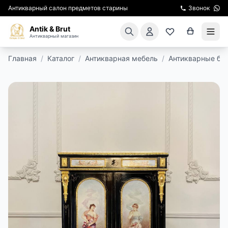
Антикварный салон предметов старины
Звонок
Antik & Brut
Антикварный магазин
Главная
/
Каталог
/
Антикварная мебель
/
Антикварные бу
КАТАЛОГ
АРЕНДА МЕБЕЛИ
ПОДАРКИ
КИНОСЪЕМКА
ЭКСКУРСИИ
РЕСТАВРАЦИЯ
КУРСЫ ПО РЕСТАВРАЦИИ