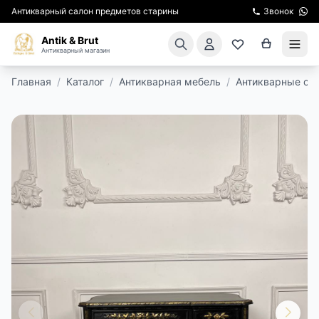
Антикварный салон предметов старины
Звонок
Antik & Brut
Антикварный магазин
Главная
/
Каталог
/
Антикварная мебель
/
Антикварные ст
КАТАЛОГ
АРЕНДА МЕБЕЛИ
ПОДАРКИ
КИНОСЪЕМКА
ЭКСКУРСИИ
РЕСТАВРАЦИЯ
КУРСЫ ПО РЕСТАВРАЦИИ