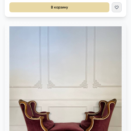
из массива ореха.Великолепная ткань благородного
В корзину
цвета.Размер стула 49х56х89h см.Высота сиденья 47
см.Размер кресла 76х63х77h см.Высота сиденья 37 см.