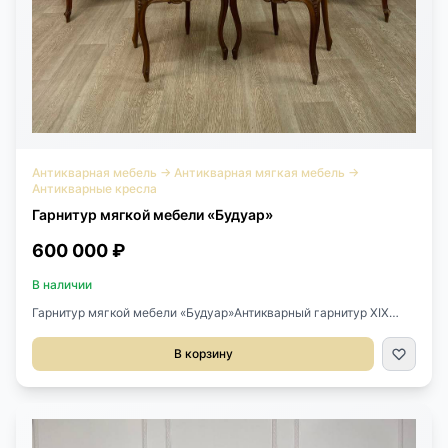
Антикварная мебель
→
Антикварная мягкая мебель
→
Антикварные кресла
Гарнитур мягкой мебели «Будуар»
600 000 ₽
В наличии
Гарнитур мягкой мебели «Будуар»Антикварный гарнитур XIX
века в стиле Луи XV, Франция.Состоит из диванчика, пары
кресел и пары изящных стульчиков.Выполнен из массива
В корзину
ореха.Размер стула 43х44х86h см.Высота сиденья 47
см.Кресло 62х65х95h см.Высота сиденья 47 см.Диван
128х70х87h см.Высота сиденья 47 см.