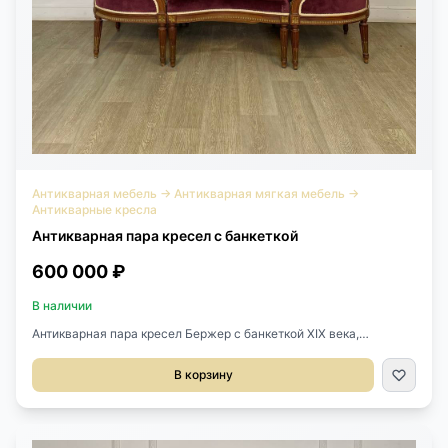
Антикварная мебель
→
Антикварная мягкая мебель
→
Антикварные кресла
Антикварная пара кресел с банкеткой
600 000 ₽
В наличии
Антикварная пара кресел Бержер с банкеткой XIX века,
Франция.Выполнены из массива ореха, позолота.Оригинальная
велюровая ткань очень красивого цвета.Размер кресла
В корзину
68х68х90h см.Высота сиденья 48 см.Банкетка 66х66х40h см.Где
применяетсяМы предлагаем антикварную пару кресел с
банкеткой для гостиной, спальни, кабинета или зоны отдыха.
Комплект подходит для интерьера, где важны не только удобная
посадка, но и декоративная ценность мебели.Кресла выполнены