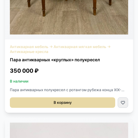
Антикварная мебель
→
Антикварная мягкая мебель
→
Антикварные кресла
Пара антикварных «круглых» полукресел
350 000 ₽
В наличии
Пара антикварных полукресел с ротангом рубежа конца XIX-
начала XX века, Франция.Выполнены из массива ореха и
натурального ротанга.Красивая балюстрада украшает спинку
В корзину
кресел.Размер 52х48х72h см.Высота сиденья от пола 44 см.