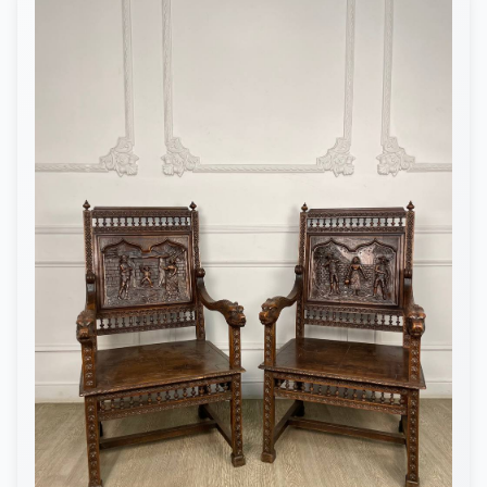
из дерева, с позолотой, резными элементами, мягкой спинкой и
оригинальной велюровой обивкой. Форма на изящных ножках
хорошо сочетается с мебелью в стиле рококо, Louis XV, ампир,
неоренессанс, модерн и классикой в английском духе.Такой
комплект можно поставить рядом с журнальным столиком,
консолью, камином или туалетным столиком. В Европе
подобные кресла использовали в салонах и гостиных, где
мебель становилась частью общей интерьерной
композиции.Как купитьКупить антикварную пару кресел с
банкеткой можно в нашем магазине Antik &amp; Brut.
Антикварный магазин работает с мебелью из Европы, которая
представлена в России и проходит отбор по состоянию,
материалу и декоративной выразительности.Чтобы оформить
заказ, сообщите нам артикул товара или оставьте заявку на
странице карточки. Мы уточним условия покупки, доставки,
самовывоза и ответим на дополнительные вопросы.Если хотите
продолжить выбор, мы покажем похожие кресла с тканевой,
кожаной обивкой, ротангом, резных формах или в другом стиле.
Также можно посмотреть отзывы и подобрать комплект под уже
существующую мебель в гостиной или кабинете.