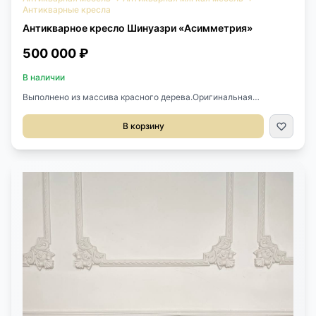
Антикварные кресла
Антикварное кресло Шинуазри «Асимметрия»
500 000 ₽
В наличии
Выполнено из массива красного дерева.Оригинальная
асимметричная форма.Требует переобивки.Размер 68х58х118h
см.Высота сиденья от пола 46 см.Где применяетсяМы
В корзину
предлагаем антикварное кресло Шинуазри «Асимметрия» для
гостиной, спальни, кабинета или акцентной зоны дома. Оно
легко становится центром комнаты благодаря необычной
форме, высокой спинке и выразительному силуэту.Шинуазри -
это европейский взгляд на искусство Востока, где китайские
мотивы адаптировали под вкусы Франции, Англии и других
стран Европы. В таком дизайне часто использовались
изогнутые линии, тонкие ножки, растительные орнаменты,
роспись, золото, черный, красный и белый цвета.Кресло хорошо
сочетать с обоями, шелковыми покрывалами, книгами,
декоративными полками, кроватью, ширмой или предметами с
инкрустацией. После новой обивки шелком, кожей или тканью с
рисунком оно станет ярким акцентом в классическом, рококо
или эклектичном интерьере.Как купитьКупить антикварное
кресло Шинуазри «Асимметрия» можно в нашем магазине Antik
&amp; Brut. Антикварный магазин работает с мебелью, светом,
декором и редкими предметами, которые представлены в