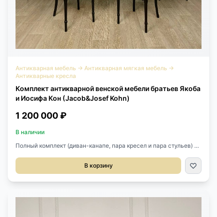
Антикварная мебель
→
Антикварная мягкая мебель
→
Антикварные кресла
Комплект антикварной венской мебели братьев Якоба
и Иосифа Кон (Jacob&Josef Kohn)
1 200 000 ₽
В наличии
Полный комплект (диван-канапе, пара кресел и пара стульев) от
легендарной мануфактуры J&amp;J Kohn , XIX век,
Австрия.Комплект после профессиональной реставрации и в
В корзину
новой ткани, соответствующей стилю мебели.На каждом
предмете стоит клеймо производителя.Размер дивана
129х66х100h см.Высота сидения 50 см.Размер кресла
64х55х98h см.Высота сидения 48 см.Размер стула 42х49х94h
см.Высота сидения 48 см.