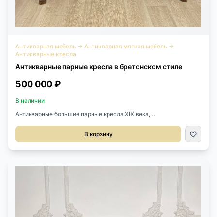
Антикварная мебель
→
Антикварная мягкая мебель
→
Антикварные кресла
Антикварные парные кресла в бретонском стиле
500 000 ₽
В наличии
Антикварные большие парные кресла XIX века,
Франция.Выполнены из массива дуба.Резьба, изображающая
сценки из сельской жизни крестьян.Размер 63х66х112h
В корзину
см.Высота сиденья 41 см.Где применяетсяМы предлагаем
антикварные парные кресла в бретонском стиле для гостиной,
кабинета, библиотеки или просторной прихожей. Такой вид
мебели хорошо подходит для интерьера с европейским
характером.Кресла выполнены из массива дуба - прочного
материала, который ценится в антикварной мебели. Резьба со
сценами сельской жизни делает пару выразительной и
узнаваемой.Их можно поставить рядом с камином, книжным
шкафом, антикварным столом, кроватью или декоративной
консолью. Рядом хорошо смотрятся настольные и настенные
светильники, старинные аксессуары и предметы из Европы.Как