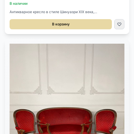
В наличии
Антикварное кресло в стиле Шинуазри XIX века,
Китай.Выполнено из массива красного дерева.Объемная
резьба, изображающая двух драконов, держащих шар.Размер
В корзину
70х57х94h см.Высота сиденья 46 см.