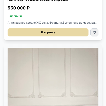
550 000 ₽
В наличии
Антикварное кресло XIX века, Франция.Выполнено из массива
дерева, левкас, сусальное золото.Подушка (сиденье)
двухсторонняя.Чехлы на молнии.Обивка выполнена из
В корзину
фиолетового бархата и жаккарда.Кресло после
профессиональной реставрации.Размер 74х63х113h см.Высота
сиденья от Пола 45 см.