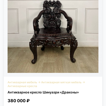
России.Чтобы оформить заказ, свяжитесь с нашей компанией
через карточку товара. Мы уточним состояние, детали отделки,
условия покупки, доставки и самовывоза.Перед покупкой
можно приехать в салон и лично оценить материал, качество
резьбы, асимметричную форму и декоративность кресла. При
необходимости поможем подобрать рядом свет, обои, ширму
или другие предметы в едином стиле.
Антикварная мебель
→
Антикварная мягкая мебель
→
Антикварные кресла
Антикварное кресло Шинуазри «Драконы»
380 000 ₽