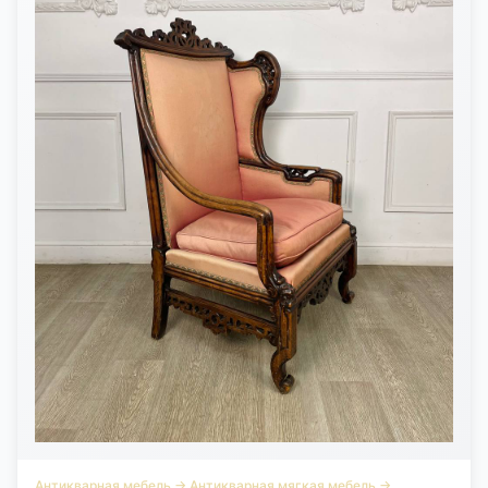
купитьКупить антикварные парные кресла в бретонском стиле
можно в нашем магазине Antik &amp; Brut. Антикварный магазин
работает с мебелью, светом и предметами декора, которые
представлены в России.Чтобы оформить заказ, свяжитесь с
нами через карточку товара или по телефону. Мы уточним
состояние кресел, условия покупки, доставки и
самовывоза.Перед покупкой можно посмотреть отзывы, адрес
салона и лично оценить посадку, материал, резьбу и общий вид
кресел.
Антикварная мебель
→
Антикварная мягкая мебель
→