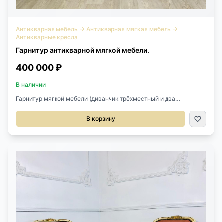
Антикварная мебель
→
Антикварная мягкая мебель
→
Антикварные кресла
Гарнитур антикварной мягкой мебели.
400 000 ₽
В наличии
Гарнитур мягкой мебели (диванчик трёхместный и два
полукресла) первой половины XX века, Франция. Выполнен из
массива ореха с красивой резьбой ручной работы.
В корзину
Великолепная, оригинальная обивка яркого голубого цвета с
цветочным орнаментом. Размер кресел: 61х51х82h см. Размер
дивана 165х55х82h см.