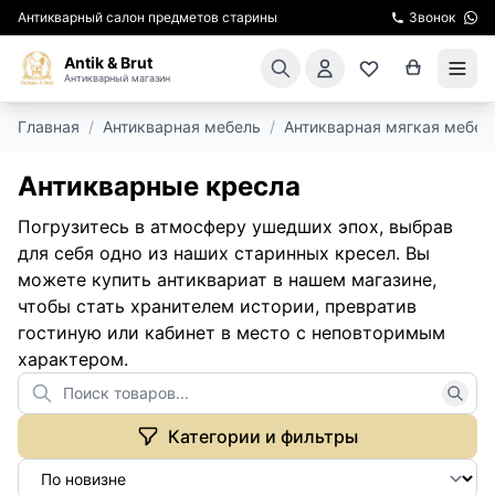
Антикварный салон предметов старины
Звонок
Antik & Brut
Антикварный магазин
Главная
/
Антикварная мебель
/
Антикварная мягкая мебел
КАТАЛОГ
Антикварные кресла
АРЕНДА МЕБЕЛИ
Погрузитесь в атмосферу ушедших эпох, выбрав
ПОДАРКИ
для себя одно из наших старинных кресел. Вы
можете купить антиквариат в нашем магазине,
КИНОСЪЕМКА
чтобы стать хранителем истории, превратив
гостиную или кабинет в место с неповторимым
ЭКСКУРСИИ
характером.
РЕСТАВРАЦИЯ
Категории и фильтры
КУРСЫ ПО РЕСТАВРАЦИИ