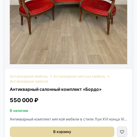
Антикварная мебель
→
Антикварная мягкая мебель
→
Антикварные кресла
Антикварный салонный комплект «Бордо»
550 000 ₽
В наличии
Антикварный комплект мягкой мебели в стиле Луи XVI конца XIX
века, Франция.Выполнен из массива дуба.Изящная резьба
ручной работы.Отличное состояние.Диванчик 135х70х91h
В корзину
см.Высота сиденья 46см.Кресло 63х63х92h см.Высота сиденья