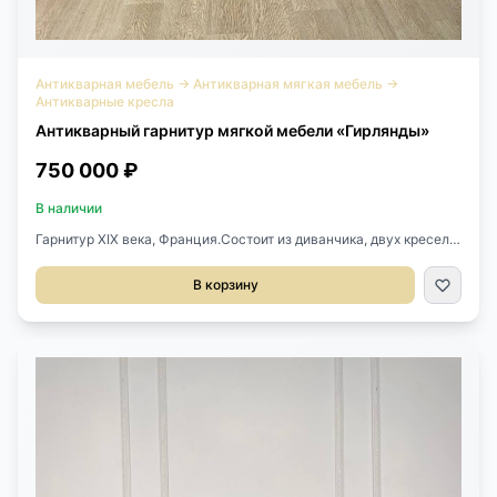
Антикварная мебель
→
Антикварная мягкая мебель
→
Антикварные кресла
Антикварный гарнитур мягкой мебели «Гирлянды»
750 000 ₽
В наличии
Гарнитур XIX века, Франция.Состоит из диванчика, двух кресел и
двух стульев.Прекрасная детализация, великолепная
резьба.Ткань оригинальная, требует замены.Размер стула
В корзину
50х53х98h см.Высота сиденья 51 см.Размер кресла 65х63х102h
см.Высота сиденья 47 см.Размер дивана 141х70х102h
см.Высота сиденья 47 см.