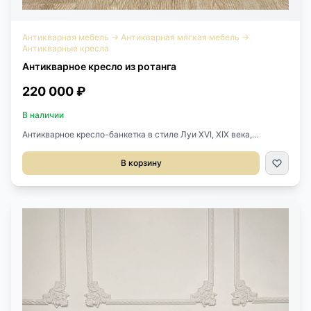
Антикварная мебель
→
Антикварная мягкая мебель
→
Антикварные кресла
Антикварное кресло из ротанга
220 000 ₽
В наличии
Антикварное кресло-банкетка в стиле Луи XVI, XIX века,
Франция.Выполнено из ротанга, позолота.Размер 56х44х65h
см.Высота сиденья от пола 36 см.
В корзину