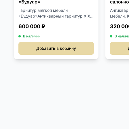
«Будуар»
салонно
Гарнитур мягкой мебели
Антиквар
«Будуар»Антикварный гарнитур XIX
мебели. 
века...
600 000 ₽
320 00
В наличии
В налич
Добавить в корзину