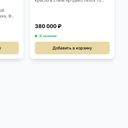
кресло в стиле Ар-Деко 1950х го...
ой
ка, Ф...
380 000 ₽
В наличии
у
Добавить в корзину