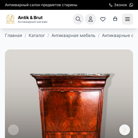
Антикварный салон предметов старины
Звонок
Antik & Brut
Антикварный магазин
Главная
/
Каталог
/
Антикварная мебель
/
Антикварные ст
КАТАЛОГ
АРЕНДА МЕБЕЛИ
ПОДАРКИ
КИНОСЪЕМКА
ЭКСКУРСИИ
РЕСТАВРАЦИЯ
КУРСЫ ПО РЕСТАВРАЦИИ