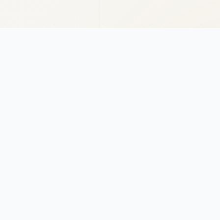
Antik & Brut
Каталог
Антикварный магазин
Антикварна
Наш антикварный магазин
Столы и ст
специализируется на продаже
Шкафы и к
антикварных предметов и фарфора,
Декоратив
изделий художественной культуры и
предметов старины разных эпох. Мы
Освещение
предлагаем профессиональную
Аксессуар
реставрацию, аренду и бережную