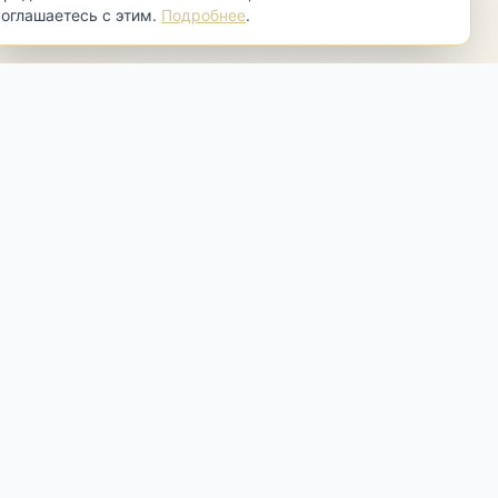
соглашаетесь с этим.
Подробнее
.
Контакты
Москва, Самокатная ул., 4 строение
4
Пн-Вт:
по договорённости
Ср-Сб:
10:00 - 19:00
Вс:
13:00 - 18:00
+7 (916) 010-22-09
help@antikbrut.ru