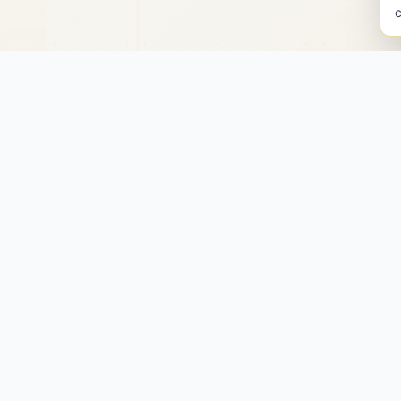
Услуги
я мебель
Реставрация мебели
улья
Аренда антиквариата
омоды
Курсы реставрации
ные предметы
Консультации
ы