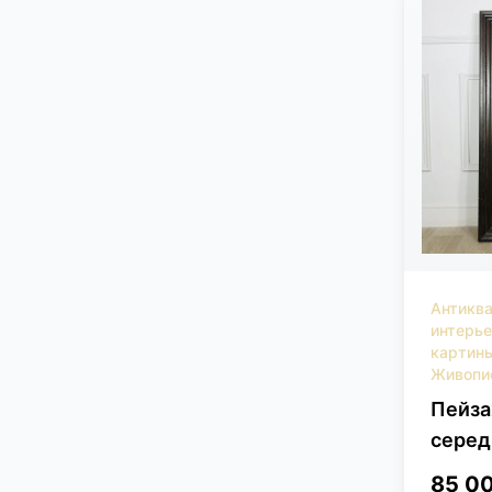
Антикв
интерь
картин
Живопи
Пейза
серед
85 0