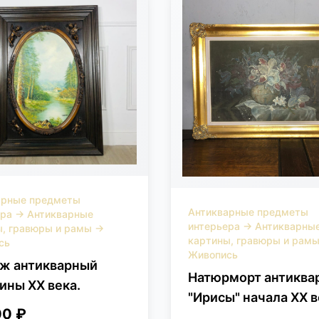
арные предметы
Антикварные предметы
ера
→
Антикварные
интерьера
→
Антикварны
ы, гравюры и рамы
→
картины, гравюры и рам
сь
Живопись
ж антикварный
Натюрморт антиква
ины XX века.
"Ирисы" начала XX в
00 ₽