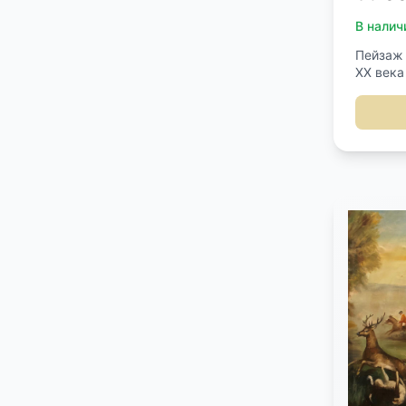
В налич
Пейзаж
XX века
подпись
ручной 
деревян
изображ
110 см.