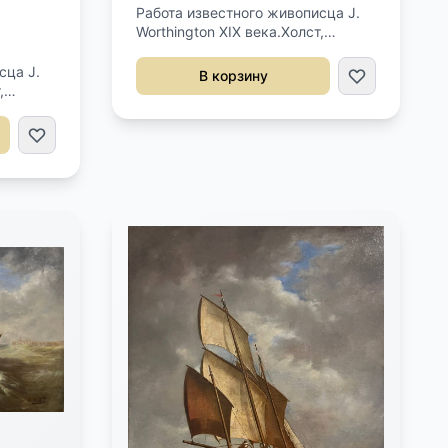
Работа известного живописца J.
Worthington XIX века.Холст,
масло.Профессиональная
реставрация картины.Подпись
сца J.
В корзину
левый нижний угол.Размер
,
80,5х65 см.
пись
р 92х67