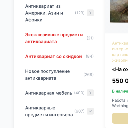
Антиквариат из
Америки, Азии и
(123)
Африки
Эксклюзивные предметы
(21)
антиквариата
Антикв
интерь
картин
Антиквариат со скидкой
(84)
Живопи
«На о
Новое поступление
(268)
антиквариата
550 
В налич
Антикварная мебель
(400)
Работа 
Worthing
Антикварные
(607)
масло.
предметы интерьера
реставр
правый 
100х65 