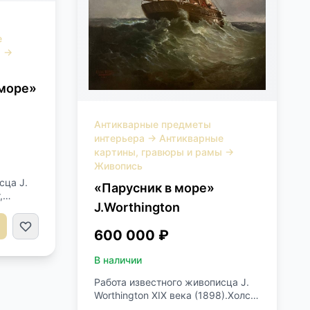
е
ы
→
 море»
Антикварные предметы
интерьера
→
Антикварные
картины, гравюры и рамы
→
Живопись
сца J.
«Парусник в море»
,
J.Worthington
пись
600 000 ₽
ер
В наличии
Работа известного живописца J.
Worthington XIX века (1898).Холст,
масло.Профессиональная