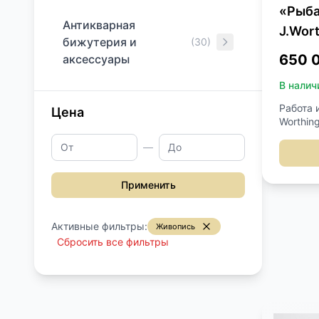
«Рыба
Антикварная
J.Wor
бижутерия и
(30)
650 
аксессуары
В налич
Работа 
Цена
Worthing
масло.
—
реставр
левый н
93х67,5
Применить
Активные фильтры:
Живопись
Сбросить все фильтры