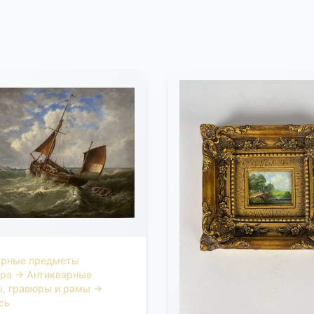
арные предметы
ера
→
Антикварные
ы, гравюры и рамы
→
сь