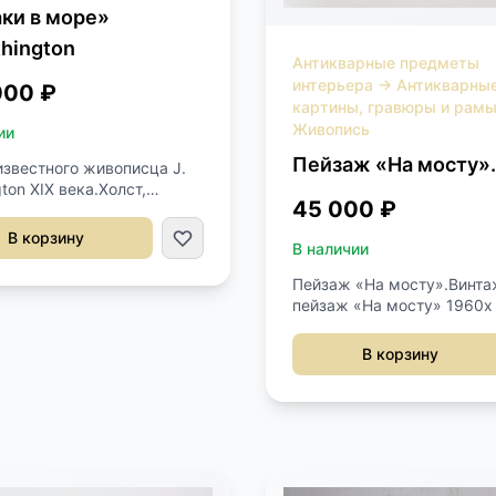
ки в море»
thington
Антикварные предметы
интерьера
→
Антикварны
000 ₽
картины, гравюры и рам
Живопись
ии
Пейзаж «На мосту».
известного живописца J.
ton XIX века.Холст,
45 000 ₽
Профессиональная
ация картины.Подпись
В корзину
В наличии
ижний угол.Размер
 см.
Пейзаж «На мосту».Винт
пейзаж «На мосту» 1960х 
Европа.Масло на дереве.Б
подписи.Оригинальная
В корзину
рама.Размер 24х22 см.