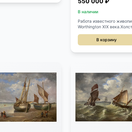
550 000 ₽
В наличии
Работа известного живопи
Worthington XIX века.Холст
масло.Профессиональная
реставрация картины.Под
В корзину
левый нижний угол.Разме
см.