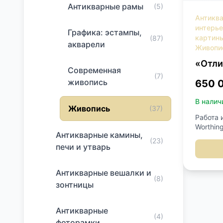
Антикварные рамы
(5)
Антикв
интерь
Графика: эстампы,
картин
(87)
акварели
Живопи
«Отли
Современная
(7)
живопись
650 
В налич
Живопись
(37)
Работа 
Worthing
Антикварные камины,
масло.
(23)
реставр
печи и утварь
левый н
см.
Антикварные вешалки и
(8)
зонтницы
Антикварные
(4)
фоторамки