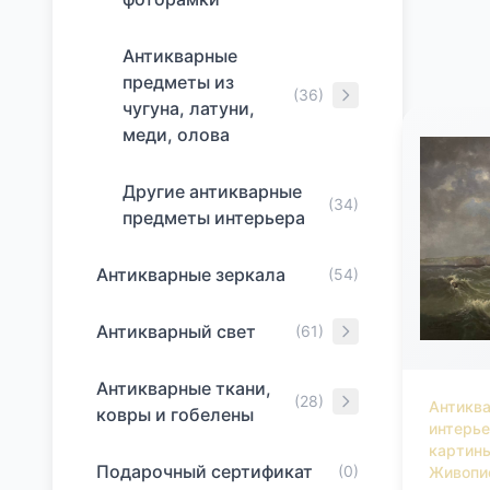
Антикварные
предметы из
(36)
чугуна, латуни,
меди, олова
Другие антикварные
(34)
предметы интерьера
Антикварные зеркала
(54)
Антикварный свет
(61)
Антикварные ткани,
(28)
Антикв
ковры и гобелены
интерь
картин
Подарочный сертификат
(0)
Живопи