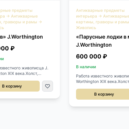
арные предметы
Антикварные предметы
ера
→
Антикварные
интерьера
→
Антикварны
ы, гравюры и рамы
→
картины, гравюры и рам
сь
Живопись
в» J.Worthington
«Парусные лодки в
J.Worthington
000 ₽
600 000 ₽
ии
В наличии
известного живописца J.
ton XIX века.Холст,
Работа известного живопи
Профессиональная
Worthington XIX века.Холст
ация картины.Подпись
В корзину
масло.Профессиональная
ижний угол.Размер 92х62
реставрация картины.Под
В корзину
правый нижний угол.Разм
99х65 см.