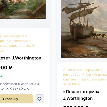
арные предметы
ера
→
Антикварные
ы, гравюры и рамы
→
сь
хоте» J.Worthington
000 ₽
Антикварные предметы
интерьера
→
Антикварны
ии
картины, гравюры и рам
известного живописца J.
Живопись
ton XIX века.Холст,
«После шторма»
Профессиональная
ация картины.Подпись
J.Worthington
В корзину
нижний угол.Размер
см.