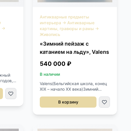
Антикварные предметы
е
интерьера
→
Антикварные
ы
→
картины, гравюры и рамы
→
Живопись
«Зимний пейзаж с
катанием на льду», Valens
540 000 ₽
В наличии
ажный
годов,
Valens(Бельгийская школа, конец
ез
XIX – начало XX века)Зимний
пейзаж с катанием на льдуОколо
1890–1910 гг.Масло, холстРазмер:
В корзину
46 × 65 смПодпись внизу слева:
ValensРама — поздняя,
фабричного изготовления
(ARQUATI, Италия, вторая
половина XX века)Многофигурная