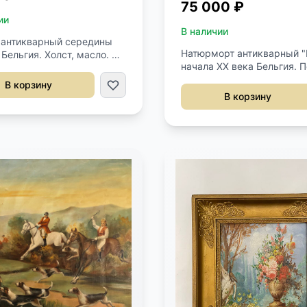
75 000 ₽
ии
В наличии
 антикварный середины
Натюрморт антикварный 
 Бельгия. Холст, масло. С
начала XX века Бельгия. 
ю автора. Массивная,
правый нижний угол. Холс
работы резная
В корзину
масло, оригинальный баге
ная рама с
В корзину
Размер 71х51h см.
ением путти. Размер 81 х