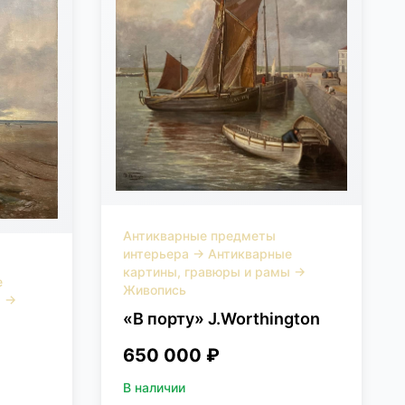
Антикварные предметы
интерьера
→
Антикварные
картины, гравюры и рамы
→
е
Живопись
ы
→
«В порту» J.Worthington
650 000 ₽
В наличии