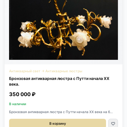
Антикварный свет
→
Антикварные люстры
Бронзовая антикварная люстра с Путти начала XX
века.
350 000 ₽
В наличии
Бронзовая антикварная люстра с Путти начала XX века на 6
лампочек, Франция. Золоченая бронза великолепного качества
литья. Оригинальные плафоны в виде роз из матового стекла.
В корзину
Диаметр 100 см. Высота 95 см.