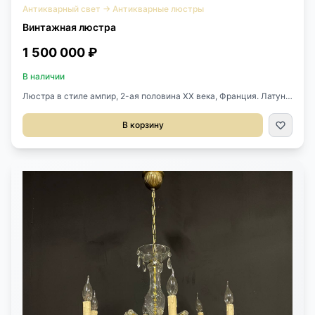
Антикварный свет
→
Антикварные люстры
Винтажная люстра
1 500 000 ₽
В наличии
Люстра в стиле ампир, 2-ая половина ХХ века, Франция. Латунь,
плафон и розетки из стекла с гравировкой. 12 лампочек снаружи
и шесть внутри плафона. Размер: Высота: 180 см. Диаметр: 140
В корзину
см. В наличии 2 штуки.