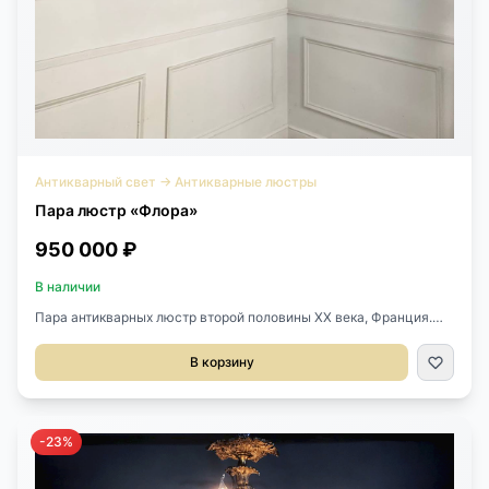
Антикварный свет
→
Антикварные люстры
Пара люстр «Флора»
950 000 ₽
В наличии
Пара антикварных люстр второй половины XX века, Франция.
Выполнены из бронзы с золочением. Оригинальные плафоны из
стекла ручной работы. Каждая на 4 светоточки. Высота 75 см.
В корзину
Диаметр 54 см. Цена за пару.
-23%