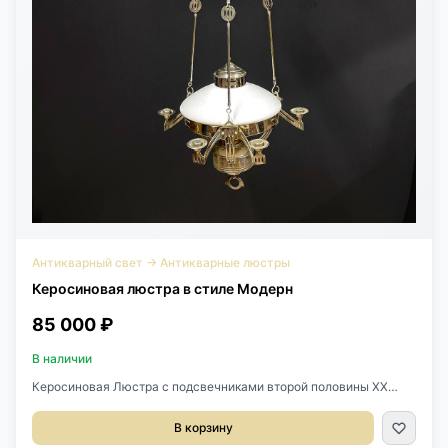
Антикварный свет
→
Антикварные люстры
Керосиновая люстра в стиле Модерн
85 000 ₽
В наличии
Керосиновая Люстра с подсвечниками второй половины XX
века, Европа. Предназначена для 6 свечей. Выполнена из белого
металла. Оригинальный плафон из стекла. Регулируется по
В корзину
высоте. Диаметр 51 см. Высота 125-150 см.