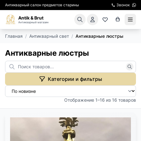
Антикварный салон предметов старины
Звонок
Antik & Brut
Антикварный магазин
Главная
/
Антикварный свет
/
Антикварные люстры
КАТАЛОГ
Антикварные люстры
АРЕНДА МЕБЕЛИ
ПОДАРКИ
Категории и фильтры
КИНОСЪЕМКА
Отображение 1–16 из 16 товаров
ЭКСКУРСИИ
РЕСТАВРАЦИЯ
КУРСЫ ПО РЕСТАВРАЦИИ