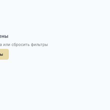
ены
а или сбросить фильтры
ры