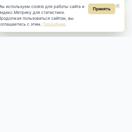
Мы используем cookie для работы сайта и
Принять
Яндекс.Метрику для статистики.
Продолжая пользоваться сайтом, вы
соглашаетесь с этим.
Подробнее
.
Контакты
Москва, Самокатная ул., 4 строение
4
Пн-Вт:
по договорённости
Ср-Сб:
10:00 - 19:00
Вс:
13:00 - 18:00