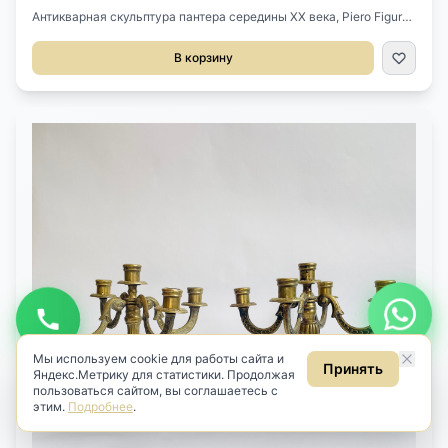
Антикварная скульптура пантера середины XX века, Piero Figura
Atena, Италия.Выполнена из олова, серебрение.Стоят клейма на
лапках.Размер 76х26х25h см.
В корзину
Будьте в курсе новинок
Узнавайте первыми о новом антиквариате
Подписаться
Даю
согласие на обработку персональных данных
в соответствии
с
Политикой
.
Даю
согласие на получение рекламных и информационных
рассылок
(ст. 18 ФЗ «О рекламе»).
Мы используем cookie для работы сайта и
Принять
Яндекс.Метрику для статистики. Продолжая
пользоваться сайтом, вы соглашаетесь с
этим.
Подробнее
.