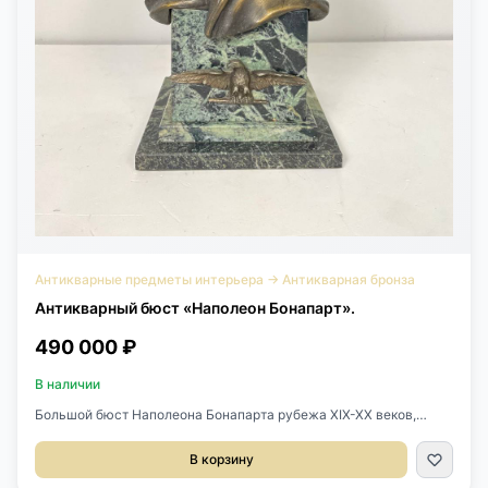
Антикварные предметы интерьера
→
Антикварная бронза
Антикварный бюст «Наполеон Бонапарт».
490 000 ₽
В наличии
Большой бюст Наполеона Бонапарта рубежа XIX-XX веков,
Европа.Выполнен из бронзы на мраморном основании.Стоит
подпись скульптора Raphaël Nannini.Размер 21х19х49h см.
В корзину