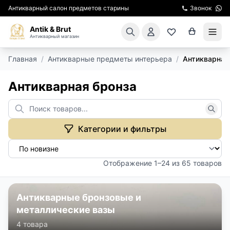
Антикварный салон предметов старины
Звонок
Antik & Brut
Антикварный магазин
Главная
/
Антикварные предметы интерьера
/
Антикварная
КАТАЛОГ
Антикварная бронза
АРЕНДА МЕБЕЛИ
ПОДАРКИ
Категории и фильтры
КИНОСЪЕМКА
Отображение 1–24 из 65 товаров
ЭКСКУРСИИ
РЕСТАВРАЦИЯ
Антикварные бронзовые и
металлические вазы
КУРСЫ ПО РЕСТАВРАЦИИ
4 товара