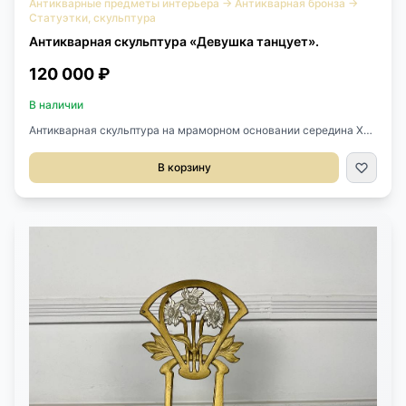
Антикварные предметы интерьера
→
Антикварная бронза
→
Статуэтки, скульптура
Антикварная скульптура «Девушка танцует».
120 000 ₽
В наличии
Антикварная скульптура на мраморном основании середина XX
века, Франция.Выполнена из патинированной бронзы.Стоит
подпись скульптора Milo и клеймо.Размер 7х7х37h см.
В корзину