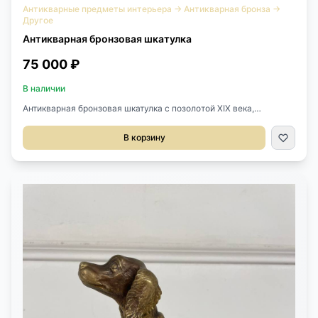
Антикварные предметы интерьера
→
Антикварная бронза
→
Другое
Антикварная бронзовая шкатулка
75 000 ₽
В наличии
Антикварная бронзовая шкатулка с позолотой XIX века,
Франция.Рельефный рисунок из бронзы на крышечке с
окантовкой из эмали.Внутри оригинальный
В корзину
бархат.Оригинальный замочек с ключом.Размер 10х7х5h см.