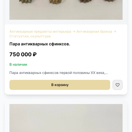
Антикварные предметы интерьера
→
Антикварная бронза
→
Статуэтки, скульптура
Пара антикварных сфинксов.
750 000 ₽
В наличии
Пара антикварных сфинксов первой половины XX века,
Европа.Выполнены из патинированной бронзы.Размер
62х30х32h см.Цена за пару.
В корзину