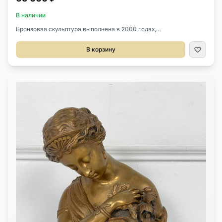
В наличии
Бронзовая скульптура выполнена в 2000 годах,
Россия.Выполнена по проекту и мотивам фильма «Му-Му»
Юрия Грымова.Размер 17х12х17h см.Памятник любви и
В корзину
одиночеству (проект Юрия Грымова и минского скульптора
Владимира Цесслера) был установлен во французском городке
Онфлер.Памятник "Муму" – это памятник жертвам любви, то
есть всем нам. Это единственный в мире памятник любви и
одиночеству. Онфлер был выбран не случайно, а потому, что
именно там Иван Тургенев встречался с Ги де Мопассаном.
Этот памятник, который теперь стал символом города Онфлер и
располагается на том самом месте, где великий французский
писатель пять раз пытался свести счеты с жизнью.