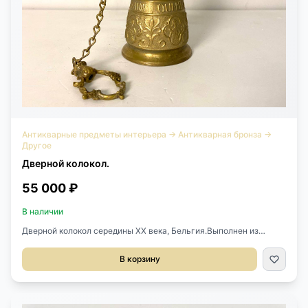
Антикварные предметы интерьера
→
Антикварная бронза
→
Другое
Дверной колокол.
55 000 ₽
В наличии
Дверной колокол середины XX века, Бельгия.Выполнен из
бронзы.Размеры конструкции с креплением: 16х22х44h см.
Диаметр колокола 13 см.
В корзину