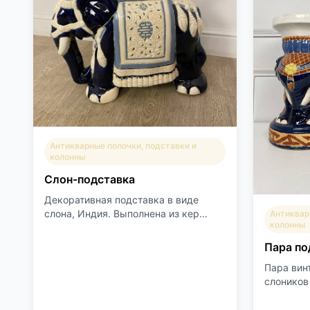
Антикварные полочки, подставки и
колонны
Слон-подставка
Декоративная подставка в виде
слона, Индия. Выполнена из кер...
Антиквар
колонны
Пара по
Пара вин
слоников