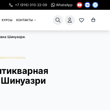
+7 (916) 010-22-09
WhatsApp
КУРСЫ
КОНТАКТЫ
авка Шинуазри.
авки и колонны
нтикварная
 Шинуазри