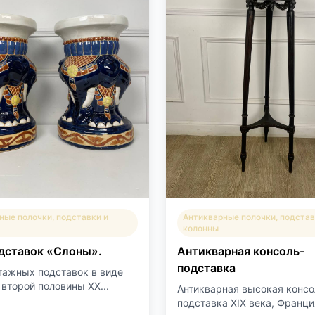
ные полочки, подставки и
Антикварные полочки, подстав
колонны
дставок «Слоны».
Антикварная консоль-
подставка
тажных подставок в виде
 второй половины XX...
Антикварная высокая консо
подставка XIX века, Франция