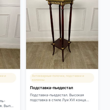
ки и
Антикварные полочки, подставки и
колонны
Подставка-пьедестал
Подставка-пьедестал. Высокая
подставка в стиле Луи XVI конца...
ль-
. Вып...