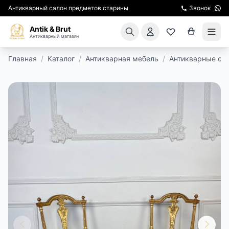
Антикварный салон предметов старины
Звонок
Antik & Brut
Антикварный магазин
Главная
/
Каталог
/
Антикварная мебель
/
Антикварные ст
КАТАЛОГ
АРЕНДА МЕБЕЛИ
ПОДАРКИ
КИНОСЪЕМКА
ЭКСКУРСИИ
РЕСТАВРАЦИЯ
КУРСЫ ПО РЕСТАВРАЦИИ