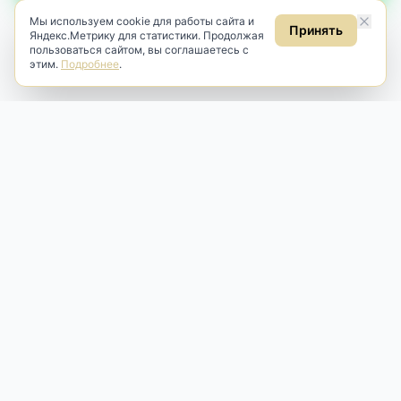
Мы используем cookie для работы сайта и
Принять
Яндекс.Метрику для статистики. Продолжая
пользоваться сайтом, вы соглашаетесь с
этим.
Подробнее
.
Antik & Brut
Антикварный магазин
Наш антикварный магазин специализируется на продаже
антикварных предметов и фарфора, изделий
художественной культуры и предметов старины разных
эпох. Мы предлагаем профессиональную реставрацию,
аренду и бережную продажу редких вещей для интерьера
и коллекционирования.