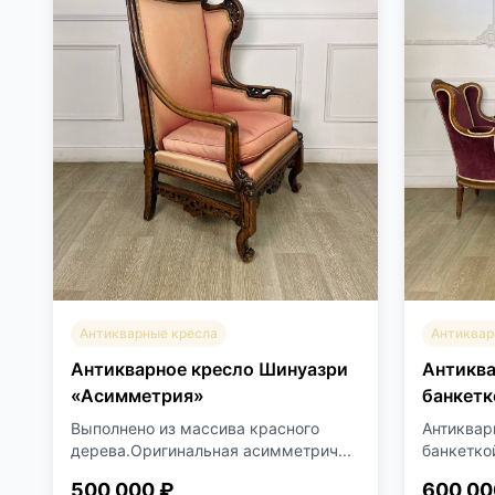
Антикварные кресла
Антиквар
Антикварное кресло Шинуазри
Антиква
«Асимметрия»
банкетк
Выполнено из массива красного
Антиквар
дерева.Оригинальная асимметрич...
банкеткой
500 000 ₽
600 00