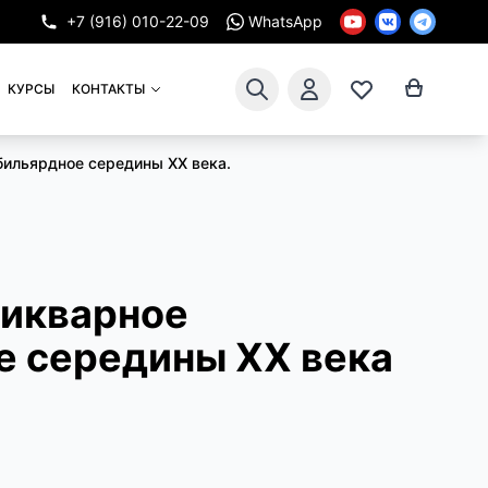
+7 (916) 010-22-09
WhatsApp
КУРСЫ
КОНТАКТЫ
бильярдное середины XX века.
тикварное
е середины XX века