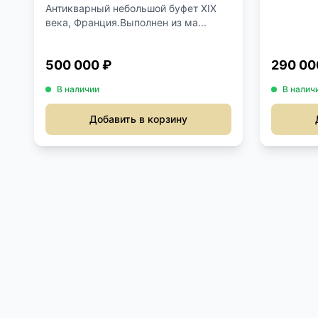
Антикварный небольшой буфет XIX
века, Франция.Выполнен из ма...
500 000 ₽
290 00
В наличии
В налич
Добавить в корзину