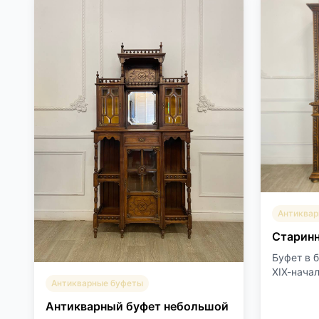
Антиквар
Старин
Буфет в 
ХIХ-начал
Антикварные буфеты
Антикварный буфет небольшой