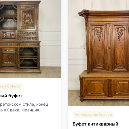
ные буфеты
ный буфет
бретонском стиле, конец
о ХХ века, Франция....
Антикварные буфеты
Буфет антикварный