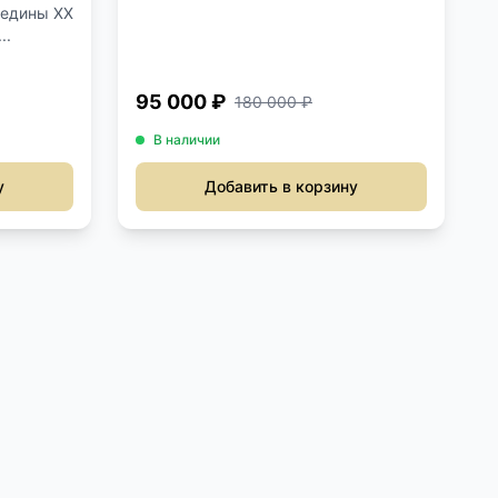
редины XX
..
95 000 ₽
180 000 ₽
В наличии
у
Добавить в корзину