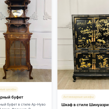
рные шкафы
арный буфет
Антикварные шкафы
Шкаф в стиле Шинуазри
ный буфет в стиле Ар-Нуво