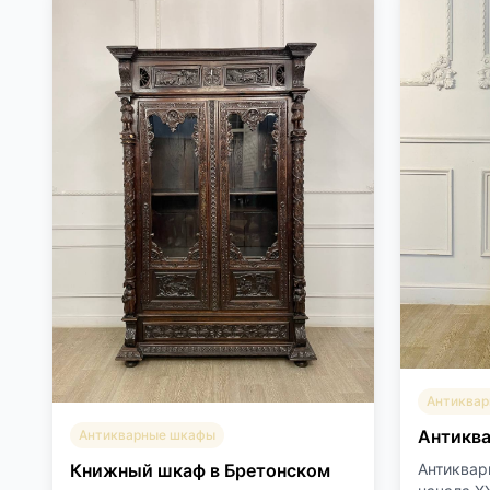
Антиква
Антикв
Антикварные шкафы
Антиквар
Книжный шкаф в Бретонском