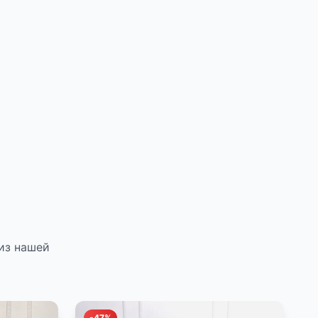
из нашей
-47%