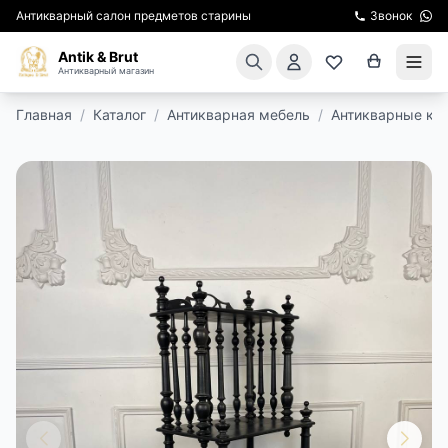
Антикварный салон предметов старины
Звонок
Antik & Brut
Антикварный магазин
Главная
/
Каталог
/
Антикварная мебель
/
Антикварные кон
КАТАЛОГ
АРЕНДА МЕБЕЛИ
ПОДАРКИ
КИНОСЪЕМКА
ЭКСКУРСИИ
РЕСТАВРАЦИЯ
КУРСЫ ПО РЕСТАВРАЦИИ