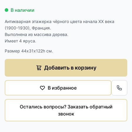
В наличии
Антикварная этажерка чёрного цвета начала XX века
(1900-1930), Франция.
Выполнена из массива дерева.
Имеет 4 яруса.
Размер 44х31х122h см.
Добавить в корзину
В избранное
Обра
Остались вопросы? Заказать обратный
звонок