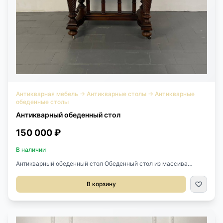
Антикварная мебель
→
Антикварные столы
→
Антикварные
обеденные столы
Антикварный обеденный стол
150 000 ₽
В наличии
Антикварный обеденный стол Обеденный стол из массива
ореха, начало ХХ века, Франция. Стол раскладывается.
Оригинальные вставки не сохранились, но можем сделать на
В корзину
заказ. Размер: 131х113х74 см. В разложенном виде: 320х113х74
см.