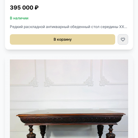
395 000 ₽
В наличии
Редкий раскладной антикварный обеденный стол середины XX
века, Франция. Розовое дерево, маркетри, бронзовое литье
Оригинальные бронзовые накладки. Может быть в трёх
В корзину
вариантах: 1.Приставной полукруглый столик-консоль. Размер
57x112x74h см. 2.Круглый стол Размер 112x112x74h см.
3.Большой раскладной Размер 227x112x74h см.