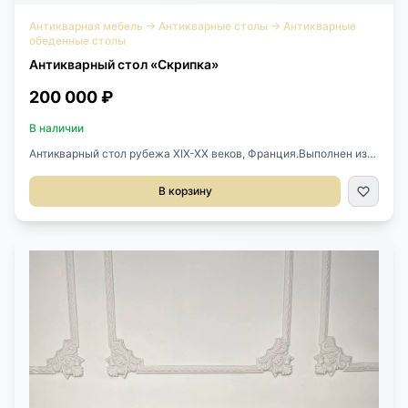
Антикварная мебель
→
Антикварные столы
→
Антикварные
обеденные столы
Антикварный стол «Скрипка»
200 000 ₽
В наличии
Антикварный стол рубежа XIX-XX веков, Франция.Выполнен из
массива ореха.Фигурная столешница в виде «скрипки».Размер
123х77х71h см.
В корзину