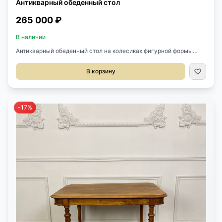
Антикварный обеденный стол
265 000 ₽
В наличии
Антикварный обеденный стол на колесиках фигурной формы
"Скрипка" начала XX века, Франция. Выполнен из палисандра,
одной из самых дорогих пород дерева. С двух сторон имеются
В корзину
выдвижные ящички. Размер 128х84х74h см.
-17%