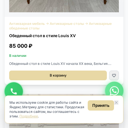
Антикварная мебель
→
Антикварные столы
→
Антикварные
обеденные столы
Обеденный стол в стиле Louis XV
Будьте в курсе новинок
Узнавайте первыми о новом антиквариате
85 000 ₽
В наличии
Обеденный стол в стиле Louis XV начала XX века, Бельгия.
Выполнен из массива дуба. Размер 127х64х65h см
Подписаться
В корзину
Даю
согласие на обработку персональных данных
в соответствии
с
Политикой
.
Даю
согласие на получение рекламных и информационных
рассылок
(ст. 18 ФЗ «О рекламе»).
Мы используем cookie для работы сайта и
Принять
Яндекс.Метрику для статистики. Продолжая
пользоваться сайтом, вы соглашаетесь с
этим.
Подробнее
.