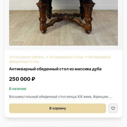
Антикварная мебель
→
Антикварные столы
→
Антикварные
обеденные столы
Антикварный обеденный стол из массива дуба
250 000 ₽
В наличии
Восьмиугольный обеденный стол конца ХIХ века, Франция.
Выполнен из массива дуба, резьба ручной работы по
периметру. Может раскладываться. Размер: 136х118х74h см.
В корзину