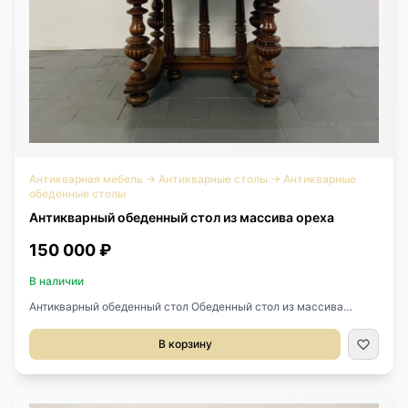
Антикварная мебель
→
Антикварные столы
→
Антикварные
обеденные столы
Антикварный обеденный стол из массива ореха
150 000 ₽
В наличии
Антикварный обеденный стол Обеденный стол из массива
ореха, начало ХХ века, Франция. Стол раскладывается.
Оригинальные вставки не сохранились, но можем сделать на
В корзину
заказ. Размер: 118х105х72 см. В разложенном виде: 224х105х72
см.