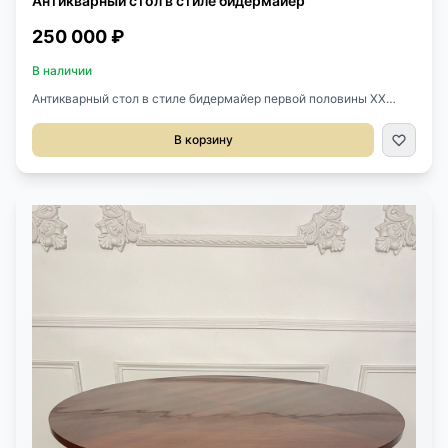
Антикварный стол в стиле бидермайер
250 000 ₽
В наличии
Антикварный стол в стиле бидермайер первой половины XX
века, Швеция. Эффектная опора в виде колонны на львиных
лапах. Массив березы. Размер: 90/128х79х75h см.
В корзину