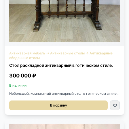
Антикварная мебель
→
Антикварные столы
→
Антикварные
обеденные столы
Стол раскладной антикварный в готическом стиле.
300 000 ₽
В наличии
Небольшой, компактный антикварный стол в готическом стиле
конца XIX века, Франция. Выполнен из массива ореха с очень
красивой резьбой ручной работы. Размер 110/200х68х77h
В корзину
см.Проведена реставрация.