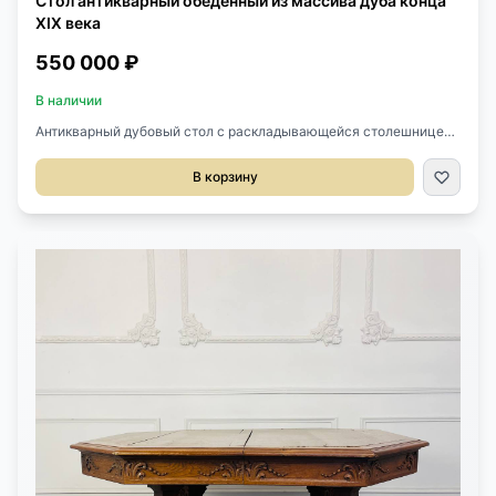
Стол антикварный обеденный из массива дуба конца
XIX века
550 000 ₽
В наличии
Антикварный дубовый стол с раскладывающейся столешницей,
конец ХIХ века, Бельгия. Украшен ручной резьбой в виде
стилизованных плодов, цветов и раковин. Размер:
В корзину
168хх98,5х80,5h см. В разложенном виде столешница 260,5 см.