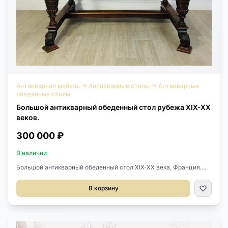
Антикварная мебель
→
Антикварные столы
→
Антикварные
обеденные столы
Большой антикварный обеденный стол рубежа XIX-XX
веков.
300 000 ₽
В наличии
Большой антикварный обеденный стол XIX-XX века, Франция.
Выполнен из красного дерева. Красивая резьба ручной работы.
Стол раскладывается, но вкладки не сохранены, можем сделать
В корзину
дополнительно. Размер 145/265х98х77h см.