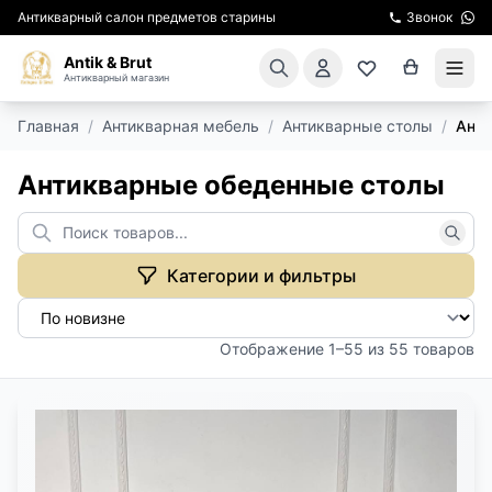
Антикварный салон предметов старины
Звонок
Antik & Brut
Антикварный магазин
Главная
/
Антикварная мебель
/
Антикварные столы
/
Анти
КАТАЛОГ
Антикварные обеденные столы
АРЕНДА МЕБЕЛИ
ПОДАРКИ
Категории и фильтры
КИНОСЪЕМКА
Отображение 1–55 из 55 товаров
ЭКСКУРСИИ
РЕСТАВРАЦИЯ
КУРСЫ ПО РЕСТАВРАЦИИ