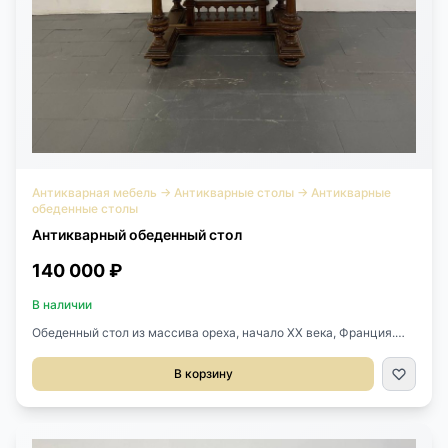
Антикварная мебель
→
Антикварные столы
→
Антикварные
обеденные столы
Антикварный обеденный стол
140 000 ₽
В наличии
Обеденный стол из массива ореха, начало ХХ века, Франция.
Стол раскладывается. Оригинальные вставки не сохранились,
но можем сделать на заказ. Размер: 132х116х73 см. В
В корзину
разложенном виде: 250х116х73 см.