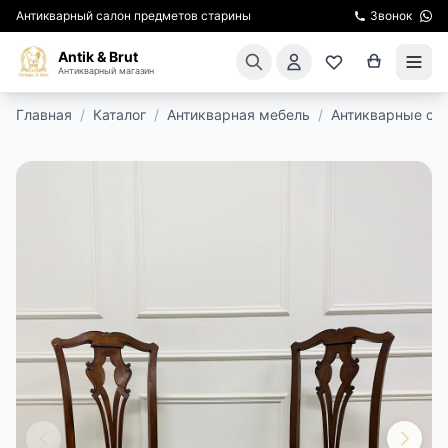
Антикварный салон предметов старины
Звонок
Antik & Brut
Антикварный магазин
Главная
/
Каталог
/
Антикварная мебель
/
Антикварные ст
КАТАЛОГ
АРЕНДА МЕБЕЛИ
ПОДАРКИ
КИНОСЪЕМКА
ЭКСКУРСИИ
РЕСТАВРАЦИЯ
КУРСЫ ПО РЕСТАВРАЦИИ