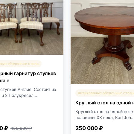
ные обеденные столы
рный гарнитур стульев
dale
стульев Англия. Состоит из
Антикварные обеденные стол
 и 2 Полукресел...
Круглый стол на одной 
Круглый стол на одной ноге
половины XX века, Karl Joh..
0 ₽
250 000 ₽
450 000 ₽