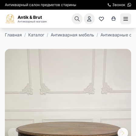
Антикварный салон предметов старины
Звонок
Antik & Brut
Антикварный магазин
Главная
/
Каталог
/
Антикварная мебель
/
Антикварные ст
КАТАЛОГ
АРЕНДА МЕБЕЛИ
ПОДАРКИ
КИНОСЪЕМКА
ЭКСКУРСИИ
РЕСТАВРАЦИЯ
КУРСЫ ПО РЕСТАВРАЦИИ