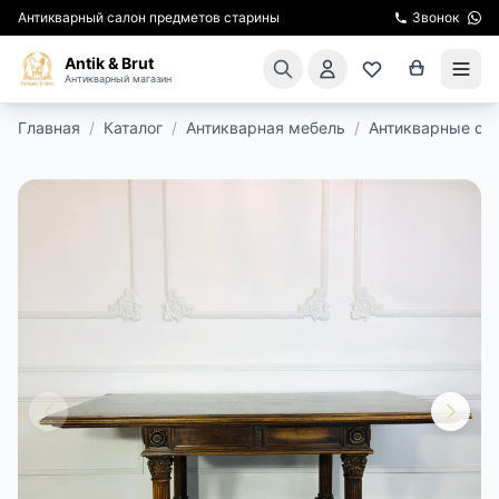
Антикварный салон предметов старины
Звонок
Antik & Brut
Антикварный магазин
Главная
/
Каталог
/
Антикварная мебель
/
Антикварные ст
КАТАЛОГ
АРЕНДА МЕБЕЛИ
ПОДАРКИ
КИНОСЪЕМКА
ЭКСКУРСИИ
РЕСТАВРАЦИЯ
КУРСЫ ПО РЕСТАВРАЦИИ