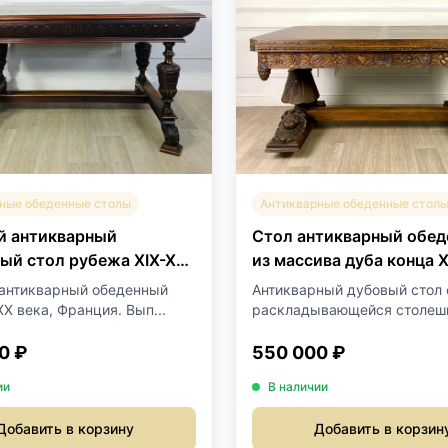
ные обеденные столы
Антикварные обеденные стол
й антикварный
Стол антикварный обе
ый стол рубежа XIX-XX
из массива дуба конца X
антикварный обеденный
Антикварный дубовый стол 
XX века, Франция. Вып...
раскладывающейся столеш
кон...
0 ₽
550 000 ₽
ии
В наличии
Добавить в корзину
Добавить в корзин