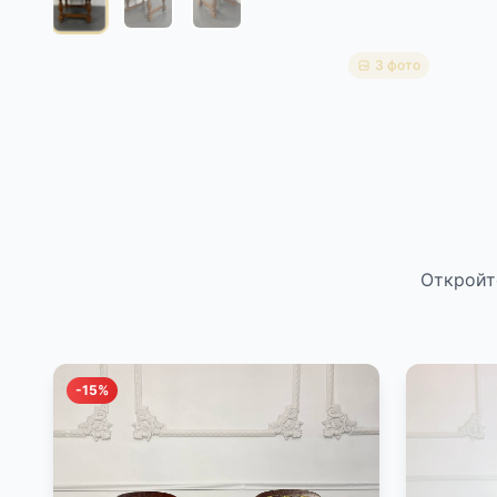
3 фото
Откройт
-15%