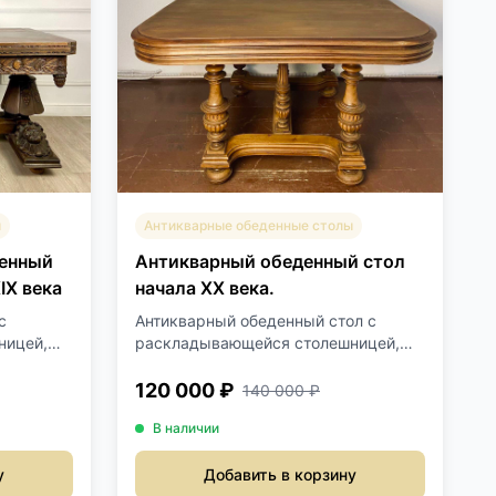
ы
Антикварные обеденные столы
денный
Антикварный обеденный стол
IX века
начала XX века.
с
Антикварный обеденный стол с
ницей,
раскладывающейся столешницей,
о...
120 000 ₽
140 000 ₽
В наличии
у
Добавить в корзину