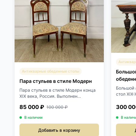
Антиквар
Большо
Антикварные обеденные столы
обеденн
Пара стульев в стиле Модерн
веков.
Большой 
Пара стульев в стиле Модерн конца
стол XIX-
XIX века, Россия. Выполнен...
85 000 ₽
300 00
100 000 ₽
В наличии
В налич
Добавить в корзину