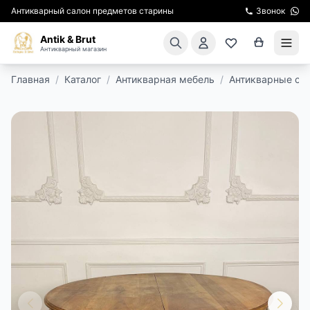
Антикварный салон предметов старины
Звонок
Antik & Brut
Антикварный магазин
Главная
/
Каталог
/
Антикварная мебель
/
Антикварные ст
КАТАЛОГ
АРЕНДА МЕБЕЛИ
ПОДАРКИ
КИНОСЪЕМКА
ЭКСКУРСИИ
РЕСТАВРАЦИЯ
КУРСЫ ПО РЕСТАВРАЦИИ