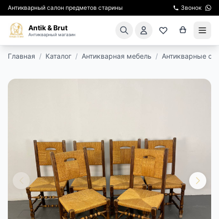
Антикварный салон предметов старины
Звонок
Antik & Brut
Антикварный магазин
Главная
/
Каталог
/
Антикварная мебель
/
Антикварные ст
КАТАЛОГ
АРЕНДА МЕБЕЛИ
ПОДАРКИ
КИНОСЪЕМКА
ЭКСКУРСИИ
РЕСТАВРАЦИЯ
КУРСЫ ПО РЕСТАВРАЦИИ