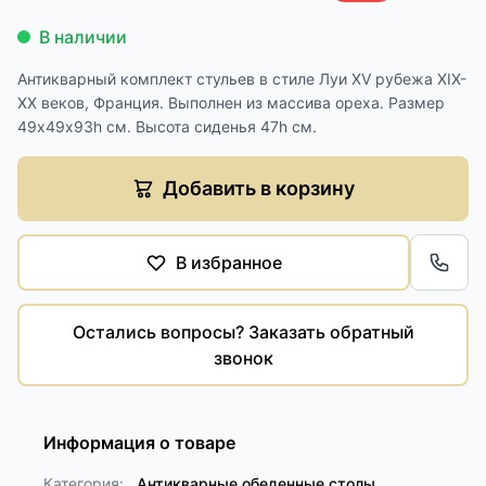
В наличии
Антикварный комплект стульев в стиле Луи XV рубежа XIX-
XX веков, Франция. Выполнен из массива ореха. Размер
49х49х93h см. Высота сиденья 47h см.
Добавить в корзину
В избранное
Обра
Остались вопросы? Заказать обратный
звонок
Информация о товаре
Категория:
Антикварные обеденные столы