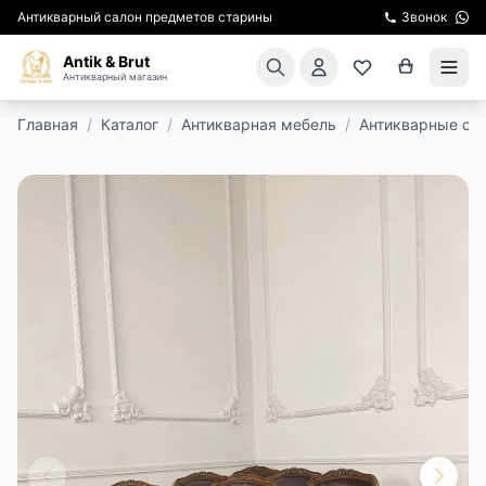
Антикварный салон предметов старины
Звонок
Antik & Brut
Антикварный магазин
Главная
/
Каталог
/
Антикварная мебель
/
Антикварные ст
КАТАЛОГ
АРЕНДА МЕБЕЛИ
ПОДАРКИ
КИНОСЪЕМКА
ЭКСКУРСИИ
РЕСТАВРАЦИЯ
КУРСЫ ПО РЕСТАВРАЦИИ