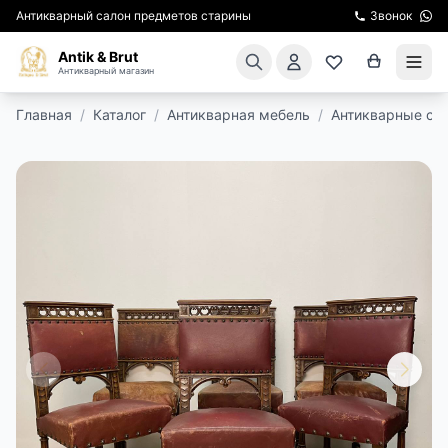
Антикварный салон предметов старины
Звонок
Antik & Brut
Антикварный магазин
Главная
/
Каталог
/
Антикварная мебель
/
Антикварные ст
КАТАЛОГ
АРЕНДА МЕБЕЛИ
ПОДАРКИ
КИНОСЪЕМКА
ЭКСКУРСИИ
РЕСТАВРАЦИЯ
КУРСЫ ПО РЕСТАВРАЦИИ