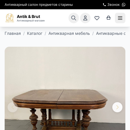
Антикварный салон предметов старины
Звонок
Antik & Brut
Антикварный магазин
Главная
/
Каталог
/
Антикварная мебель
/
Антикварные ст
КАТАЛОГ
АРЕНДА МЕБЕЛИ
ПОДАРКИ
КИНОСЪЕМКА
ЭКСКУРСИИ
РЕСТАВРАЦИЯ
КУРСЫ ПО РЕСТАВРАЦИИ