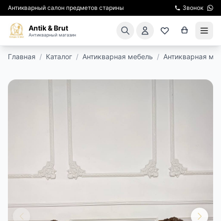
Антикварный салон предметов старины
Звонок
Antik & Brut
Антикварный магазин
Главная
/
Каталог
/
Антикварная мебель
/
Антикварная мя
КАТАЛОГ
АРЕНДА МЕБЕЛИ
ПОДАРКИ
КИНОСЪЕМКА
ЭКСКУРСИИ
РЕСТАВРАЦИЯ
КУРСЫ ПО РЕСТАВРАЦИИ