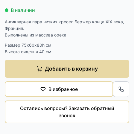
В наличии
Антикварная пара низких кресел Бержер конца XIX века,
Франция.
Выполнены из массива ореха.
Размер 75х60х80h см.
Высота сиденья 40 см.
Добавить в корзину
В избранное
Обра
Остались вопросы? Заказать обратный
звонок