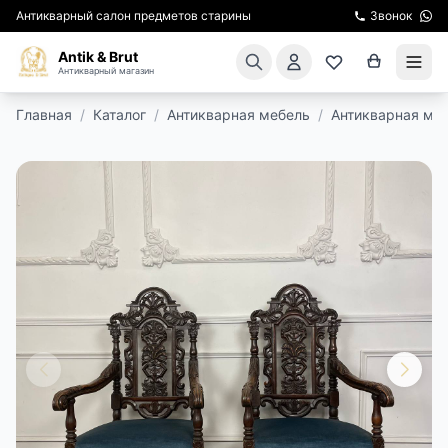
Антикварный салон предметов старины
Звонок
Antik & Brut
Антикварный магазин
Главная
/
Каталог
/
Антикварная мебель
/
Антикварная мя
КАТАЛОГ
АРЕНДА МЕБЕЛИ
ПОДАРКИ
КИНОСЪЕМКА
ЭКСКУРСИИ
РЕСТАВРАЦИЯ
КУРСЫ ПО РЕСТАВРАЦИИ