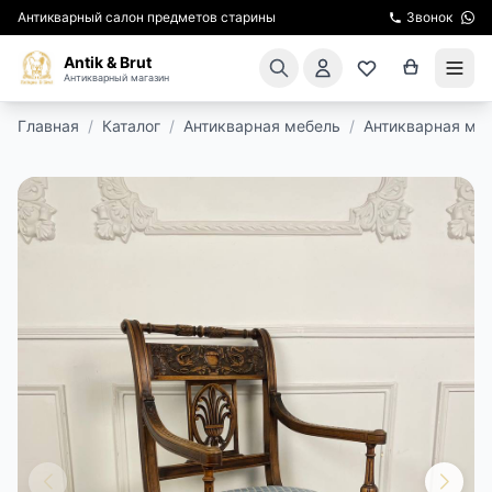
Антикварный салон предметов старины
Звонок
Antik & Brut
Антикварный магазин
Главная
/
Каталог
/
Антикварная мебель
/
Антикварная мя
КАТАЛОГ
АРЕНДА МЕБЕЛИ
ПОДАРКИ
КИНОСЪЕМКА
ЭКСКУРСИИ
РЕСТАВРАЦИЯ
КУРСЫ ПО РЕСТАВРАЦИИ