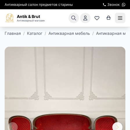
Антикварный салон предметов старины
Звонок
Antik & Brut
Антикварный магазин
Главная
/
Каталог
/
Антикварная мебель
/
Антикварная мя
КАТАЛОГ
АРЕНДА МЕБЕЛИ
ПОДАРКИ
КИНОСЪЕМКА
ЭКСКУРСИИ
РЕСТАВРАЦИЯ
КУРСЫ ПО РЕСТАВРАЦИИ