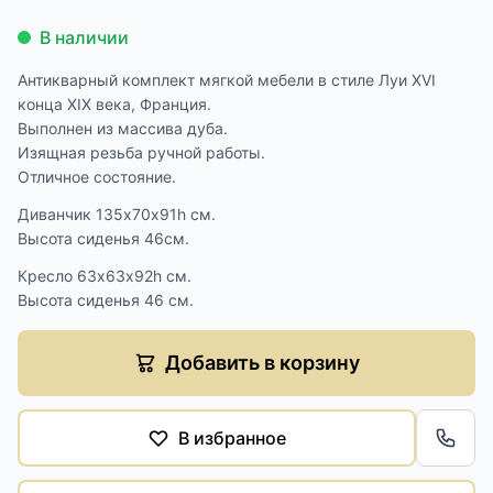
В наличии
Антикварный комплект мягкой мебели в стиле Луи XVI
конца XIX века, Франция.
Выполнен из массива дуба.
Изящная резьба ручной работы.
Отличное состояние.
Диванчик 135х70х91h см.
Высота сиденья 46см.
Кресло 63х63х92h см.
Высота сиденья 46 см.
Добавить в корзину
В избранное
Обра