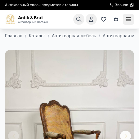
Антикварный салон предметов старины
Звонок
Antik & Brut
Антикварный магазин
Главная
/
Каталог
/
Антикварная мебель
/
Антикварная мя
КАТАЛОГ
АРЕНДА МЕБЕЛИ
ПОДАРКИ
КИНОСЪЕМКА
ЭКСКУРСИИ
РЕСТАВРАЦИЯ
КУРСЫ ПО РЕСТАВРАЦИИ