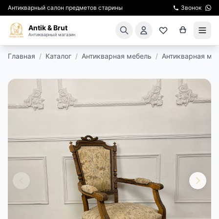
Антикварный салон предметов старины
Звонок
Antik & Brut
Антикварный магазин
Главная
/
Каталог
/
Антикварная мебель
/
Антикварная мя
КАТАЛОГ
АРЕНДА МЕБЕЛИ
ПОДАРКИ
КИНОСЪЕМКА
ЭКСКУРСИИ
РЕСТАВРАЦИЯ
КУРСЫ ПО РЕСТАВРАЦИИ