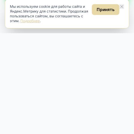
Мы используем cookie для работы сайта и
Принять
Яндекс.Метрику для статистики. Продолжая
пользоваться сайтом, вы соглашаетесь с
этим.
Подробнее
.
Antik & Brut
Антикварный магазин
Наш антикварный магазин специализируется на продаже
антикварных предметов и фарфора, изделий
художественной культуры и предметов старины разных
эпох. Мы предлагаем профессиональную реставрацию,
аренду и бережную продажу редких вещей для интерьера
и коллекционирования.