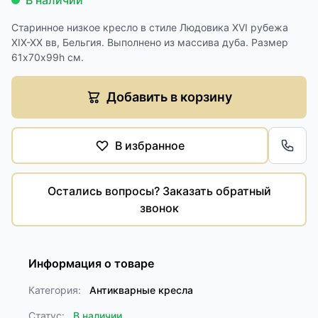
В наличии
Старинное низкое кресло в стиле Людовика XVI рубежа
XIX-XX вв, Бельгия. Выполнено из массива дуба. Размер
61х70х99h см.
Добавить в корзину
В избранное
Обра
Остались вопросы? Заказать обратный
звонок
Информация о товаре
Категория:
Антикварные кресла
Статус:
В наличии