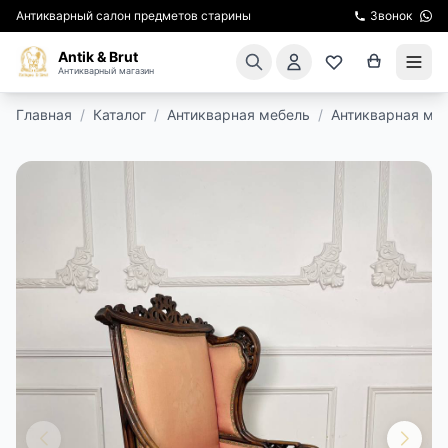
Антикварный салон предметов старины
Звонок
Antik & Brut
Антикварный магазин
Главная
/
Каталог
/
Антикварная мебель
/
Антикварная мя
КАТАЛОГ
АРЕНДА МЕБЕЛИ
ПОДАРКИ
КИНОСЪЕМКА
ЭКСКУРСИИ
РЕСТАВРАЦИЯ
КУРСЫ ПО РЕСТАВРАЦИИ