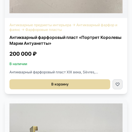
Антикварные предметы интерьера
→
Антикварный фарфор и
фаянс
→
Фарфоровые пласты
Антикварный фарфоровый пласт «Портрет Королевы
Марии Антуанетты»
200 000 ₽
В наличии
Антикварный фарфоровый пласт XIX века, Sèvres,
Франция.Роспись по фарфору.Есть подвес для
крепления.Размер по раме 15х19h см.
В корзину