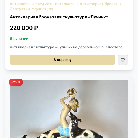
Антикварные предметы интерьера
→
Антикварная бронза
→
Статуэтки, скульптура
Антикварная бронзовая скульптура «Лучник»
220 000 ₽
В наличии
Антикварная скульптура «Лучник» на деревянном пьедестале
XX век, Япония.Выполнена из бронзы.Размер 26х16х46h см.
В корзину
-23%