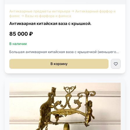
Антикварные предметы интерьера
→
Антикварный фарфор и
фаянс
→
Вазы из фарфора и фаянса
Антикварная китайская ваза с крышкой.
85 000 ₽
В наличии
Большая антикварная китайская ваза с крышечкой (меньшего
размера обычно называют чайницами) середины XX века,
Китай.Выполнена из фарфора, ручная роспись,
В корзину
позолота.Диаметр 25 см.Высота 33 см.