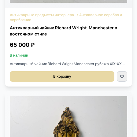
Антикварные предметы интерьера
→
Антикварное серебро и
серебрение
Антикварный чайник Richard Wright. Manchester в
восточном стиле
65 000 ₽
В наличии
Антикварный чайник Richard Wright Manchester рубежа XIX-XX
века, Англия.Выполнен из металла с серебрением.На ручке и
крышечке стоят ограничители горячего.Размер 27х15х22h см.
В корзину