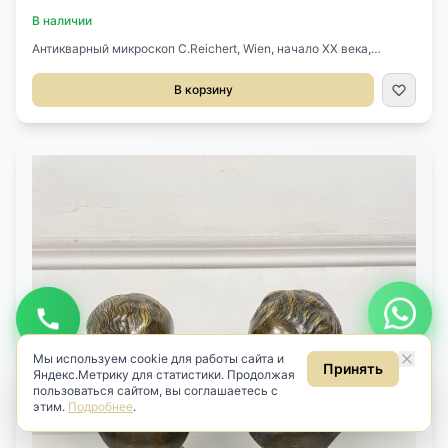
В наличии
Антикварный микроскоп C.Reichert, Wien, начало XX века,
Австрия.Выполнен из латуни.Регулировка по высоте.Размер
10х13х38h см.
В корзину
Будьте в курсе новинок
Узнавайте первыми о новом антиквариате
Подписаться
Даю
согласие на обработку персональных данных
в соответствии
с
Политикой
.
Даю
согласие на получение рекламных и информационных
рассылок
(ст. 18 ФЗ «О рекламе»).
Мы используем cookie для работы сайта и
Принять
Яндекс.Метрику для статистики. Продолжая
пользоваться сайтом, вы соглашаетесь с
этим.
Подробнее
.