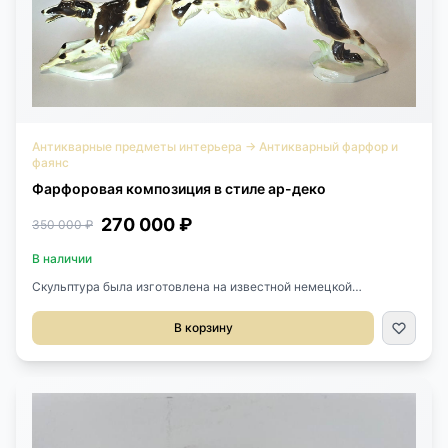
Антикварные предметы интерьера
→
Антикварный фарфор и
фаянс
Фарфоровая композиция в стиле ар-деко
270 000 ₽
350 000 ₽
В наличии
Скульптура была изготовлена на известной немецкой
фарфоровой мануфактуре Rudolstadt-Volkstedt между 1920–
1930-ми годами. На дне скульптуры имеется подглазурная
В корзину
марка, данной мануфактуры, выполненная кобальтом.В центре
внимания – грациозная, почти обнаженная гимнастка,
балансирующая с шаром в руках, в окружении двух изящных
гончих борзых. Динамика и утонченность сплелись в этой
композиции, представляющей собой настоящую редкость для
коллекционеров и ценителей прекрасного. Скульптура
находится в превосходном коллекционном состоянии, сохранив
свой первозданный шарм.Размер: длина 49 см, высота 33 см.