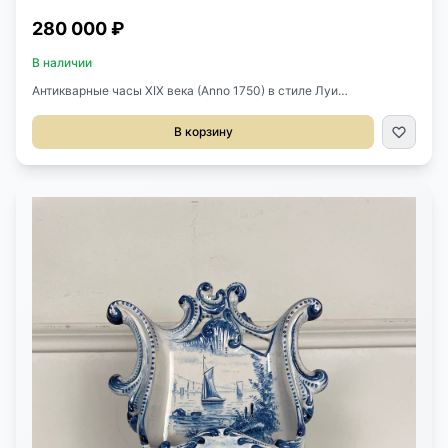
280 000 ₽
В наличии
Антикварные часы XIX века (Anno 1750) в стиле Луи
XV.Деревянное основание с позолотой.Сами часы при
заведении движутся вниз по металлическому тулову.Размер
В корзину
16х69h см.