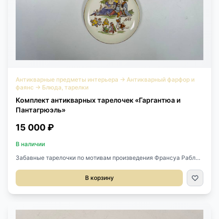
Антикварные предметы интерьера
→
Антикварный фарфор и
фаянс
→
Блюда, тарелки
Комплект антикварных тарелочек «Гаргантюа и
Пантагрюэль»
15 000 ₽
В наличии
Забавные тарелочки по мотивам произведения Франсуа Рабле
«Гаргантюа и Пантагрюэль» (7 шт) 19 века,
Португалия.Выполнены из фаянса.Замечательные рисунки по
В корзину
мотивам произведения с надписями на обратной стороне.Две
тарелочки реставрировались, видны следы
реставрации.Позолота местами стерта.На каждой тарелочке
стоит подпись художника.Диаметр 20,5 см.Цена за 1 шт.