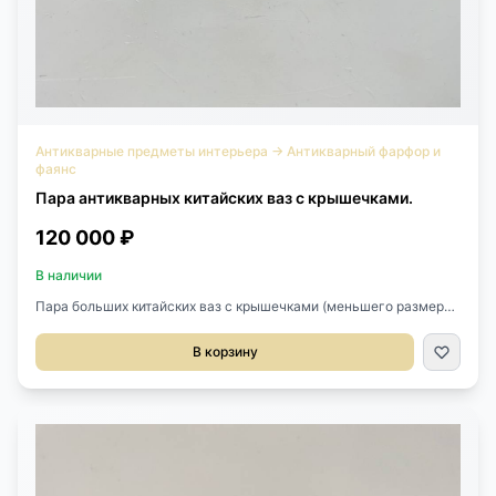
Антикварные предметы интерьера
→
Антикварный фарфор и
фаянс
Пара антикварных китайских ваз с крышечками.
120 000 ₽
В наличии
Пара больших китайских ваз с крышечками (меньшего размера
обычно называют чайницами) середины XX века.Выполнены из
фарфора с ручной росписью и позолотой.Диаметр 21 см.Высота
В корзину
33 см.