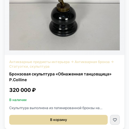
Антикварные предметы интерьера
→
Антикварная бронза
→
Статуэтки, скульптура
Бронзовая скульптура «Обнаженная танцовщица»
P.Colline
320 000 ₽
В наличии
Скульптура выполнена из патинированной бронзы на
мраморном основании середины XX века, Франция.Скульптор
Pierre Colline.Стоит клеймо и номер.Размер 25х15х53h см.
В корзину