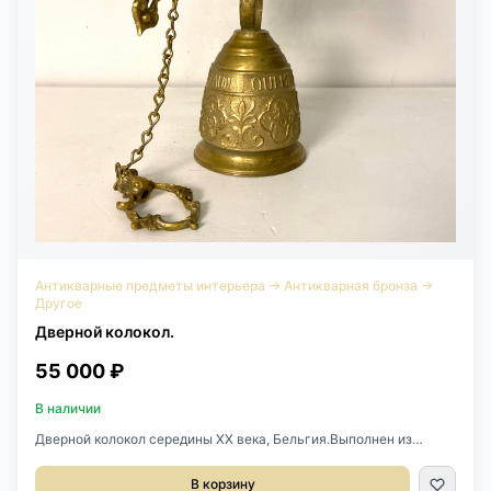
Антикварные предметы интерьера
→
Антикварная бронза
→
Другое
Дверной колокол.
55 000 ₽
В наличии
Дверной колокол середины XX века, Бельгия.Выполнен из
бронзы.Размеры конструкции с креплением: 16х22х44h см.
Диаметр колокола 13 см.
В корзину