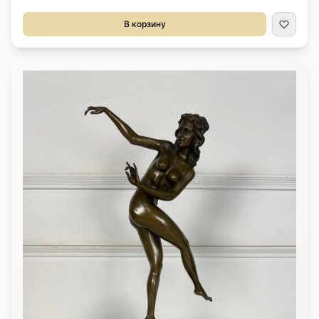
Дельфт, Голландия, начало XX века.Выполнена из фаянса с
бело-голубой росписью.Размер 21х13х25h см.
В корзину