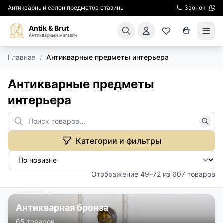
Антикварный салон предметов старины
Звонок
Antik & Brut
Антикварный магазин
Главная
/
Антикварные предметы интерьера
КАТАЛОГ
Антикварные предметы
АРЕНДА МЕБЕЛИ
интерьера
ПОДАРКИ
КИНОСЪЕМКА
Категории и фильтры
ЭКСКУРСИИ
Отображение 49–72 из 607 товаров
РЕСТАВРАЦИЯ
Антикварная бронза
КУРСЫ ПО РЕСТАВРАЦИИ
65 товаров