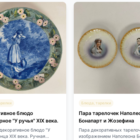
арелки
Блюда, тарелки
тивное блюдо
Пара тарелочек Наполе
ное "У ручья" XIX века.
Бонапарт и Жозефина
декоративное блюдо "У
Пара декоративных тарелоч
нца XIX века. Ручная...
изображением Наполеона Бо