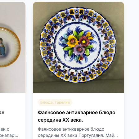
Блюда, тарелки
он
Фаянсовое антикварное блюдо
середина XX века.
ек с
Фаянсовое антикварное блюдо
напар...
середины XX века Португалия. Май...