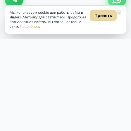
Мы используем cookie для работы сайта и
Принять
Яндекс.Метрику для статистики. Продолжая
пользоваться сайтом, вы соглашаетесь с
этим.
Подробнее
.
Antik & Brut
Антикварный магазин
Наш антикварный магазин специализируется на продаже
антикварных предметов и фарфора, изделий
художественной культуры и предметов старины разных
эпох. Мы предлагаем профессиональную реставрацию,
аренду и бережную продажу редких вещей для интерьера
и коллекционирования.