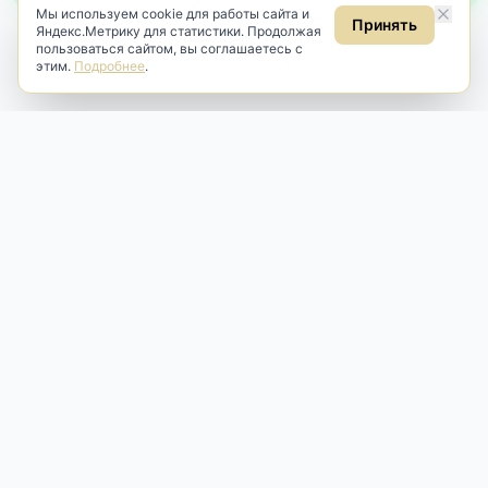
Мы используем cookie для работы сайта и
Принять
Яндекс.Метрику для статистики. Продолжая
пользоваться сайтом, вы соглашаетесь с
этим.
Подробнее
.
Antik & Brut
Антикварный магазин
Наш антикварный магазин специализируется на продаже
антикварных предметов и фарфора, изделий
художественной культуры и предметов старины разных
эпох. Мы предлагаем профессиональную реставрацию,
аренду и бережную продажу редких вещей для интерьера
и коллекционирования.