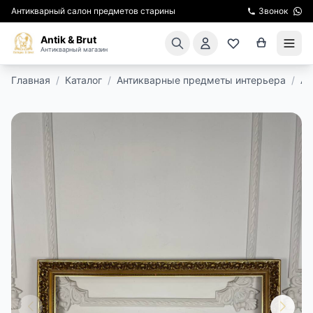
Антикварный салон предметов старины
Звонок
Antik & Brut
Антикварный магазин
Главная
/
Каталог
/
Антикварные предметы интерьера
/
Ан
КАТАЛОГ
АРЕНДА МЕБЕЛИ
ПОДАРКИ
КИНОСЪЕМКА
ЭКСКУРСИИ
РЕСТАВРАЦИЯ
КУРСЫ ПО РЕСТАВРАЦИИ