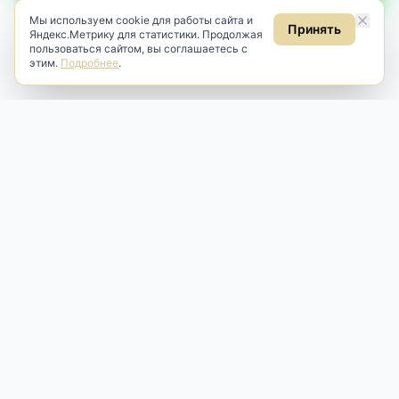
Мы используем cookie для работы сайта и
Принять
Яндекс.Метрику для статистики. Продолжая
пользоваться сайтом, вы соглашаетесь с
этим.
Подробнее
.
Antik & Brut
Антикварный магазин
Наш антикварный магазин специализируется на продаже
антикварных предметов и фарфора, изделий
художественной культуры и предметов старины разных
эпох. Мы предлагаем профессиональную реставрацию,
аренду и бережную продажу редких вещей для интерьера
и коллекционирования.