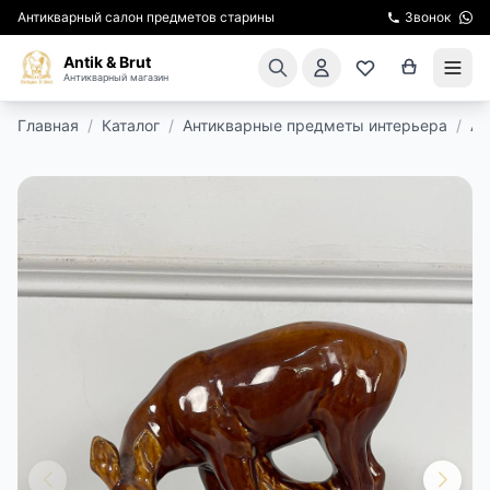
Антикварный салон предметов старины
Звонок
Antik & Brut
Антикварный магазин
Главная
/
Каталог
/
Антикварные предметы интерьера
/
Ан
КАТАЛОГ
АРЕНДА МЕБЕЛИ
ПОДАРКИ
КИНОСЪЕМКА
ЭКСКУРСИИ
РЕСТАВРАЦИЯ
КУРСЫ ПО РЕСТАВРАЦИИ