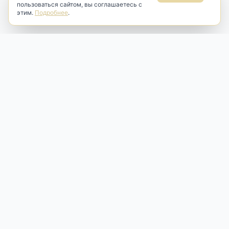
пользоваться сайтом, вы соглашаетесь с
этим.
Подробнее
.
Antik & Brut
Антикварный магазин
Наш антикварный магазин специализируется на продаже
антикварных предметов и фарфора, изделий
художественной культуры и предметов старины разных
эпох. Мы предлагаем профессиональную реставрацию,
аренду и бережную продажу редких вещей для интерьера
и коллекционирования.