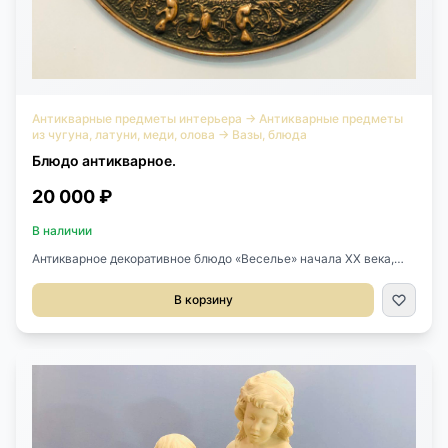
Антикварные предметы интерьера
→
Антикварные предметы
из чугуна, латуни, меди, олова
→
Вазы, блюда
Блюдо антикварное.
20 000 ₽
В наличии
Антикварное декоративное блюдо «Веселье» начала XX века,
Бельгия. Выполнено из меди в технике чеканки. Выразительный
предмет с сюжетным декоративным оформлением,
В корзину
характерным для своего времени.Диаметр: 44 см.