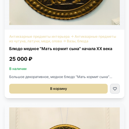
Антикварные предметы интерьера
→
Антикварные предметы
из чугуна, латуни, меди, олова
→
Вазы, блюда
Блюдо медное "Мать кормит сына" начала XX века
25 000 ₽
В наличии
Большое декоративное, медное блюдо "Мать кормит сына"
начала XX века, Бельгия. Чеканка. Диаметр 61 см.
В корзину