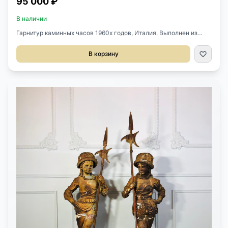
95 000 ₽
В наличии
Гарнитур каминных часов 1960х годов, Италия. Выполнен из
фарфора и бронзы. Часы на батарейках. Размер часов 25х13х46h
см. Размер канделябров 12х12х31h см.
В корзину