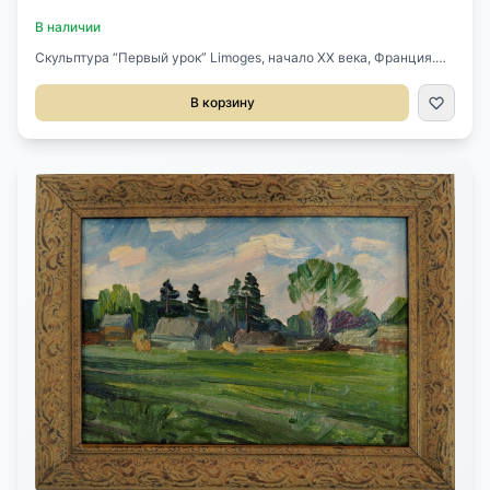
В наличии
Скульптура “Первый урок” Limoges, начало XX века, Франция.
Выполнена из бисквитного фарфора. Стоит подпись автора.
Размер 30 х 39 х 60H см.Предмет участвовал в съемках фильма
В корзину
Андрея Кончаловского "Хроники русской революции" (вышел на
экраны в 2025 году).