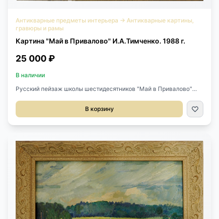
Антикварные предметы интерьера
→
Антикварные картины,
гравюры и рамы
Картина "Май в Привалово" И.А.Тимченко. 1988 г.
25 000 ₽
В наличии
Русский пейзаж школы шестидесятников "Май в Привалово"
1988 года исполнения. Техника: холст, масло. Автор -
И.А.Тимченко, Живописец. Член Союза художников СССР.
В корзину
Размеры 34х24 см В раме: 43х33 см.