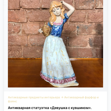
Антикварные предметы интерьера
→
Антикварный фарфор и
фаянс
Антикварная статуэтка «Девушка с кувшином».