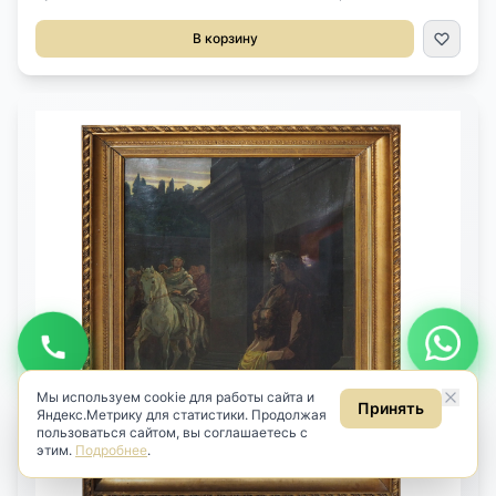
года исполнения. Техника: холст, масло. Автор - И.А.Тимченко,
Живописец. Член Союза художников СССР. Размеры 34х23 см
В корзину
В раме: 43х33 см.
Будьте в курсе новинок
Узнавайте первыми о новом антиквариате
Подписаться
Даю
согласие на обработку персональных данных
в соответствии
с
Политикой
.
Даю
согласие на получение рекламных и информационных
рассылок
(ст. 18 ФЗ «О рекламе»).
Мы используем cookie для работы сайта и
Принять
Яндекс.Метрику для статистики. Продолжая
пользоваться сайтом, вы соглашаетесь с
этим.
Подробнее
.