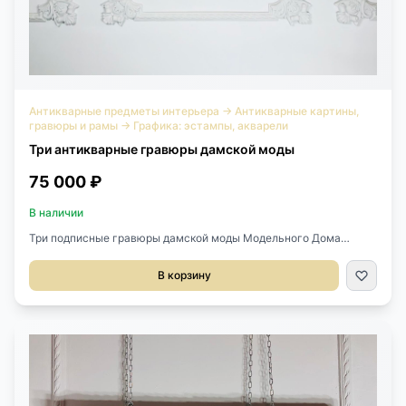
Антикварные предметы интерьера
→
Антикварные картины,
гравюры и рамы
→
Графика: эстампы, акварели
Три антикварные гравюры дамской моды
75 000 ₽
В наличии
Три подписные гравюры дамской моды Модельного Дома
Gagelin периода XIX века из парижского журнала, Франция. Все
гравюры красиво оформлены в современные рамы с паспарту и
В корзину
под стеклом. Размер 52х40h см. Цена за 3 шт.