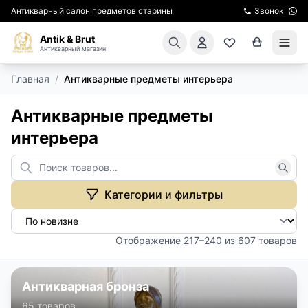
Антикварный салон предметов старины
Звонок
Antik & Brut
Антикварный магазин
Главная
/
Антикварные предметы интерьера
КАТАЛОГ
Антикварные предметы
АРЕНДА МЕБЕЛИ
интерьера
ПОДАРКИ
КИНОСЪЕМКА
Категории и фильтры
ЭКСКУРСИИ
Отображение 217–240 из 607 товаров
РЕСТАВРАЦИЯ
Антикварная бронза
КУРСЫ ПО РЕСТАВРАЦИИ
65 товаров