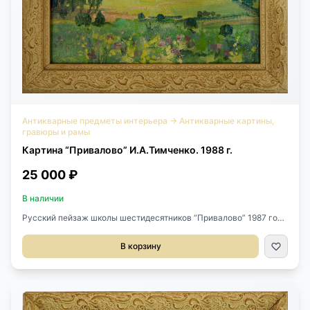
Антикварные предметы интерьера
→
Антикварные картины,
гравюры и рамы
Картина “Привалово” И.А.Тимченко. 1988 г.
25 000 ₽
В наличии
Русский пейзаж школы шестидесятников “Привалово” 1987 года
исполнения. Техника: холст, масло. Автор – И.А.Тимченко,
Живописец. Член Союза художников СССР. Размеры 35х25 см В
В корзину
раме: 44х34 см.