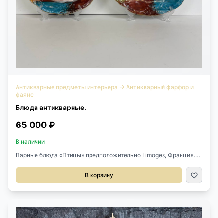
Антикварные предметы интерьера
→
Антикварный фарфор и
фаянс
Блюда антикварные.
65 000 ₽
В наличии
Парные блюда «Птицы» предположительно Limoges, Франция.
Выполнены из фарфора, ручная роспись. Стоит подпись
мастера. Есть отверстия для крепления на стену. Диаметр 28
В корзину
см. Цена за пару.