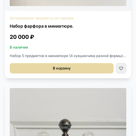
Антикварные предметы интерьера
Набор фарфора в миниатюре.
20 000 ₽
В наличии
Набор 5 предметов в миниатюре (4 кувшинчика разной формы) и
шкатулочка, Limoges, Франция. Фарфор, кобальт, позолота. 1960-
1970гг. Размер шкатулки 6,5х4х2,5h см. Высота кувшинчиков 3-
В корзину
5,5h см. Цена за комплект.