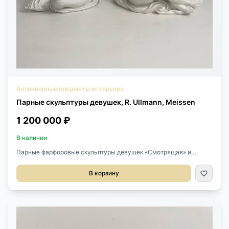
Антикварные предметы интерьера
Парные скульптуры девушек, R. Ullmann, Meissen
1 200 000 ₽
В наличии
Парные фарфоровые скульптуры девушек «Смотрящая» и
«Мечтающая» скульптора Robert Ullmann (1903-1966),
легендарной мануфактуры Meissen, Германия. Работы 1939-
В корзину
1940 года. В тесте скрещенные мечи, Weiss, номер мод. Q 238-
239. Robert Ullmann Размер 37х24х32h см. Цена за пару.