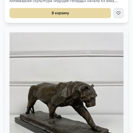
Антикварная скульптура «Идущие гепарды» начала XX века,
Италия. Выполнена из бронзы и мрамора по мотивам
одноименной работы скульптора Рембрандта Бугатти. Размер
В корзину
65х16х22h см. Рембрандт Бугатти (16.10.1884-8.01.1916) родился
в Милане в семье Карло и Терезы Бугатти. Старший брат
Рембрандта - автопромышленник Этторе Бугатти. В 1900 начал
обучение в Академии изящных искусств Брера, где заработал
репутацию талантливого скульптора. В 1904 вместе с семьей
переехал в Париж и был принят в Национальное общество
изобразительных искусств. В 1907 переехал в Антверпен, где
был большой зоопарк, животные которого служили моделями
для его скульптур. Во время Первой мировой войны Рембрандт
стал добровольцем Красного креста и работал в военном
госпитале, созданном в зоопарке Антверпена. Полученный опыт
работы в госпитале, финансовые трудности и необходимость
зоопарка умертвить многих животных привели к возникновению
депрессии. В январе 1916 года покончил с собой. Скульптуры
животных, созданные скульптором, высоко оценены. Так,
например, скульптура тигра (Grand Tiger Royal) была продана на
аукционе Сотбис в 2009 году за 1,8 млн. долларов, а в 2015 году
- скульптура бабуина за 2,7 млн. долларов. Именем Рембрандта
Бугатти назван один из двух колледжей в Мольсеме. Статуэтка,
изображающая слона в цирке, стала маскотом на автомобиле
Bugatti Type 41 Royale, а также используется в декоре
автомобилей по сей день. Рембрандту Бугатти посвящена одна
из спецверсий гиперкара Bugatti Veyron.