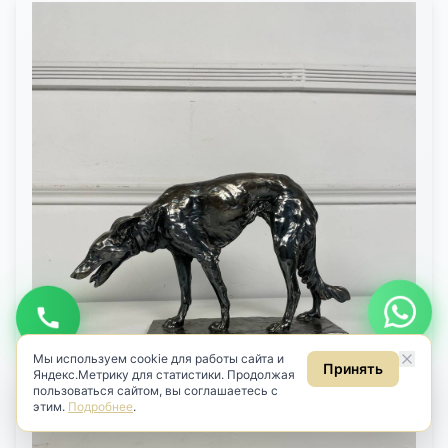
Будьте в курсе новинок
Узнавайте первыми о новом антиквариате
Подписаться
Даю
согласие на обработку персональных данных
в соответствии
с
Политикой
.
Даю
согласие на получение рекламных и информационных
рассылок
(ст. 18 ФЗ «О рекламе»).
Мы используем cookie для работы сайта и
Принять
Яндекс.Метрику для статистики. Продолжая
пользоваться сайтом, вы соглашаетесь с
этим.
Подробнее
.