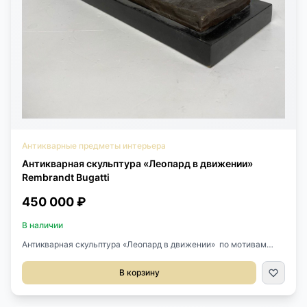
Антикварные предметы интерьера
Антикварная скульптура «Леопард в движении»
Rembrandt Bugatti
450 000 ₽
В наличии
Антикварная скульптура «Леопард в движении» по мотивам
одноименной работы знаменитого скульптора Рембрандта
Бугатти 1911 года, Италия. Отлита между 1925-1934 годом.
В корзину
Стоит подпись. Бронза, мрамор. Размер 53х17х23h см.
Рембрандт Бугатти (16.10.1884-8.01.1916) родился в Милане в
семье Карло и Терезы Бугатти. Старший брат Рембрандта -