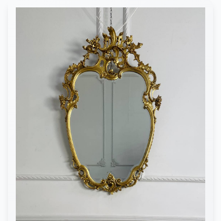
автопромышленник Этторе Бугатти. В 1900 начал обучение в
Академии изящных искусств Брера, где заработал репутацию
талантливого скульптора. В 1904 вместе с семьей переехал в
Париж и был принят в Национальное общество
изобразительных искусств. В 1907 переехал в Антверпен, где
был большой зоопарк, животные которого служили моделями
для его скульптур. Скульптуры животных, созданные
скульптором, высоко оценены. Так, например, скульптура тигра
(Grand Tiger Royal) была продана на аукционе Сотбис в 2009
году за 1,8 млн. долларов, а в 2015 году скульптура бабуина за
2,7 млн. долларов. Статуэтка, изображающая слона в цирке,
стала маскотом на автомобиле Bugatti Type 41 Royale, а также
используется в декоре автомобилей по сей день. Рембрандту
Бугатти посвящена одна из спецверсий гиперкара Bugatti
Veyron.