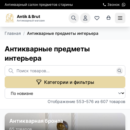
Антикварный салон предметов старины
Звонок
Antik & Brut
Антикварный магазин
Главная
/
Антикварные предметы интерьера
КАТАЛОГ
Антикварные предметы
АРЕНДА МЕБЕЛИ
интерьера
ПОДАРКИ
КИНОСЪЕМКА
Категории и фильтры
ЭКСКУРСИИ
Отображение 553–576 из 607 товаров
РЕСТАВРАЦИЯ
Антикварная бронза
КУРСЫ ПО РЕСТАВРАЦИИ
65 товаров