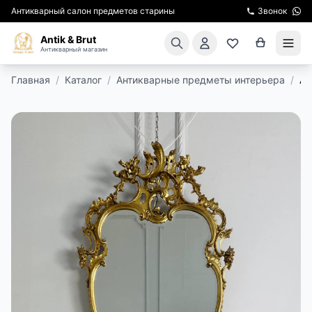
Антикварный салон предметов старины
Звонок
Antik & Brut
Антикварный магазин
Главная
/
Каталог
/
Антикварные предметы интерьера
/
Ан
КАТАЛОГ
АРЕНДА МЕБЕЛИ
ПОДАРКИ
КИНОСЪЕМКА
ЭКСКУРСИИ
РЕСТАВРАЦИЯ
КУРСЫ ПО РЕСТАВРАЦИИ