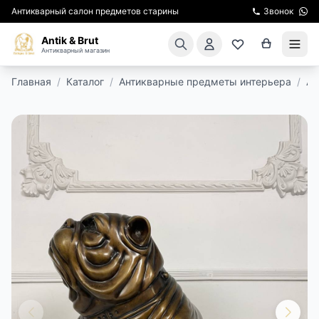
Антикварный салон предметов старины
Звонок
Antik & Brut
Антикварный магазин
Главная
/
Каталог
/
Антикварные предметы интерьера
/
Ан
КАТАЛОГ
АРЕНДА МЕБЕЛИ
ПОДАРКИ
КИНОСЪЕМКА
ЭКСКУРСИИ
РЕСТАВРАЦИЯ
КУРСЫ ПО РЕСТАВРАЦИИ