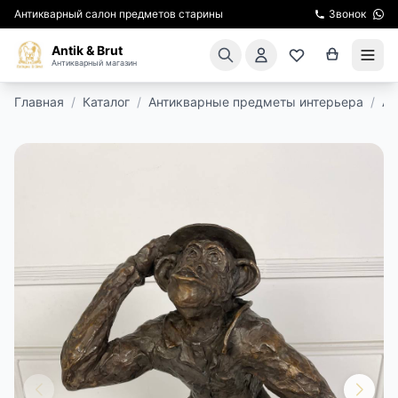
Антикварный салон предметов старины
Звонок
Antik & Brut
Антикварный магазин
Главная
/
Каталог
/
Антикварные предметы интерьера
/
Ан
КАТАЛОГ
АРЕНДА МЕБЕЛИ
ПОДАРКИ
КИНОСЪЕМКА
ЭКСКУРСИИ
РЕСТАВРАЦИЯ
КУРСЫ ПО РЕСТАВРАЦИИ