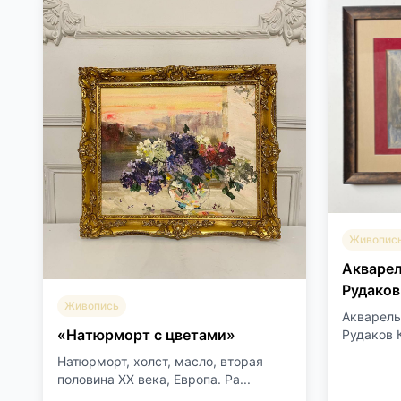
Живопис
Акваре
Рудаков
Живопись
Акварель
«Натюрморт с цветами»
Рудаков К
Натюрморт, холст, масло, вторая
половина XX века, Европа. Ра...