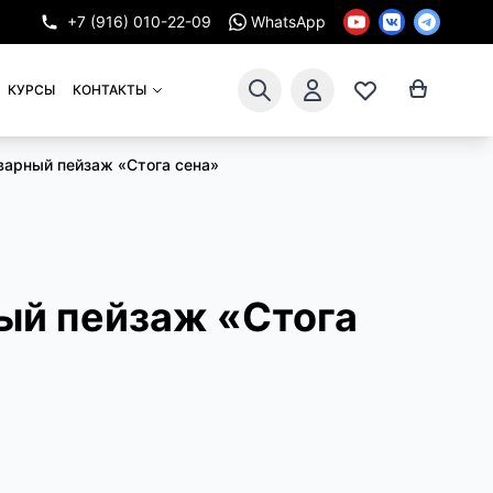
+7 (916) 010-22-09
WhatsApp
КУРСЫ
КОНТАКТЫ
варный пейзаж «Стога сена»
ый пейзаж «Стога